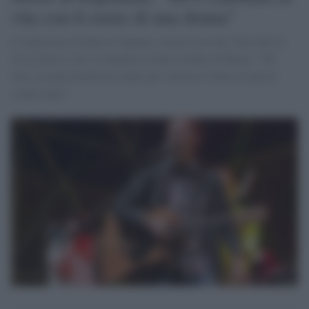
vita con il cuore di una donna"
L'esperienza di Enrico Capuano, musicista rock. Due anni in
lista d'attesa, poi il trapianto al San Camillo di Roma. "Mi
curo con più attenzione anche per onorare il dono di questa
sconosciuta"