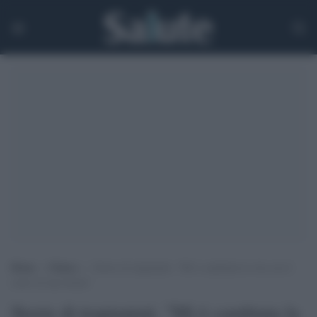
Home
>
Clinica
>
Storie di trapiantati. “Mi è cambiata la vita con il
cuore di una donna”
Storie di trapiantati. "Mi è cambiata la