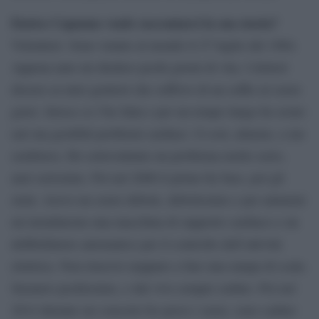
Enrico Capuano vuole raccontarci la sua storia?
Volentieri. Sono venuto al mondo il 27 luglio del 1964.
Appena nato mi diedero pochi giorni di vita. I dottori
dissero ai miei genitori che soffrivo di un soffio al cuore
grave. Invece ce l’ho fatta e per un tempo lungo ho avuto
rari ma gestibili problemi cardiaci. O così, almeno, a me
sembrava. Ho sottovalutato un problema molto serio,
anzi serissimo. Poi nel 2000 il primo by bass, poi gli
stent. Avevo un cuore debole, debolissimo e per aiutarmi
mi installarono una macchina di supporto cardiaco e un
defibrillatore automatico per il controllo dell’attività
elettrica. Non riuscivo neppure a fare una rampa di scala.
Suonavo pochissimo, e dal vivo sempre seduto. Poi nel
2014 durante un concerto ho perso i sensi, sono caduto