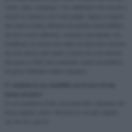
suono, canto, compongo, vivo, addirittura sono riuscito a
tornare in America con il mio gruppo. Spiego ai ragazzi
che siamo in Italia, abbiamo una grande sanità pubblica
che deve essere rafforzata, sostenuta, non tagliata, non
mortificata. Io non ho solo subito un intervento salvavita,
ma sono ancora sotto tutela. E questo ha costi altissimi
che grazie al SSN sono totalmente coperti dal pubblico.
Di questo dobbiamo andare orgogliosi.
E’ cambiata la sua sensibilità con il cuore di una
donna nel petto?
Sì, mi commuovo di più, noto particolari, sfumature che
prima neppure vedevo. Mi gusto le cose più semplici,
ora. Per me e per lei.