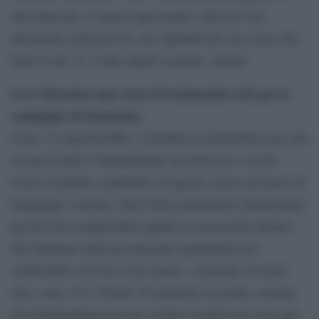
mia rinascita. Ci penso spessissimo. Mi curo con
attenzione anche per lei, per riguardo del suo cuore che
batte in me. E’ il mio angelo custode, oramai.
Lei è diventato una sorta di testimonial rock per le
campagne di donazione.
Certo. Ci mancherebbe. Considero la donazione non solo
un gesto bello e fondamentale ma doveroso e civile.
Cerco di parlare soprattutto ai ragazzi, provo ad usare un
linguaggio consono, fuori dalla grammatica istituzionale,
per far loro comprendere quanto sia necessario donare.
Mi chiamano tanti giovanissimi cardiopatici per
condividere con me le loro paure, i tormenti. Eccomi,
dico, sono vivo. Prendo 20 medicine al giorno, assumo
gli immunodepressori per evitare il rigetto ma sono qui,