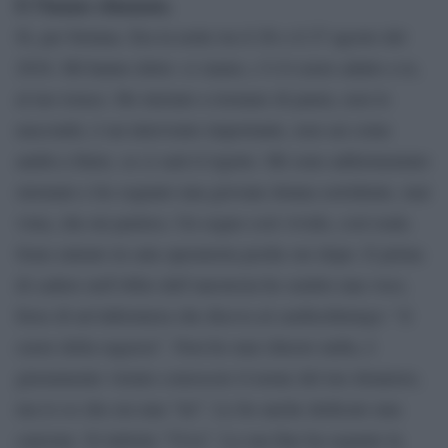
E l’hanno chiamata.
Sì, per fortuna. Era la notte tra il 26 e il 27 agosto del
2016. Mi hanno detto: ci siamo, c’è il cuore adatto a te,
al tuo torace. Ho iniziato a tremare di paura, non lo
nascondo, è un intervento importante, non sai come
andrà a finire, se ci sarà il rigetto. Mi sono addormentato
stremato e ho sognato una giovane donna sorridente, mai
vista, che mi parlava. Un sogno così vivido, così reale.
Sono entrato in sala operatoria poche ore dopo. E prima
di cadere nell’oblio dell’anestesia ho sentito una voce,
forse di un’infermiera che diceva al cardiochirurgo: “il
cuore della ragazza”. Non ho mai chiesto nulla, è
giustamente vietato conoscere il nome del tuo donatore,
ma io so che era una “lei”. Le ho anche dedicato una
canzone. Si intitola “Viva”. La sua fine ha segnato la