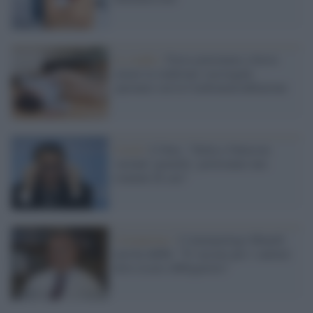
Lo studio /
Forse potremmo a breve
curare la sindrome vasovagale:
speranze con la Cardioneuroablazione
Covid /
L'Oms: "Delta e Omicron
varianti 'gemelle', porteranno uno
tsunami di casi"
Coronavirus /
L'immunologo Minelli
non ha dubbi: "Il vaccino per i sanitari
deve essere obbligatorio"