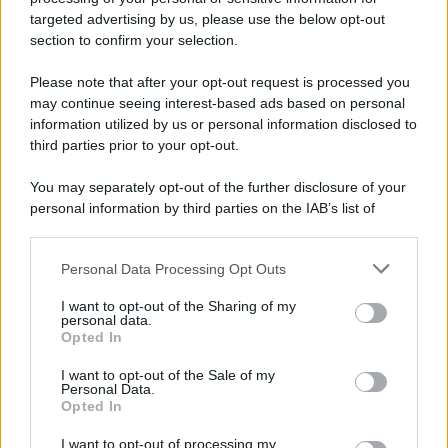
targeted advertising by us, please use the below opt-out
section to confirm your selection.
Medicina /
Il Covid colpisce anche i dentisti: visite
dimezzate e alcuni studi chiudono
Please note that after your opt-out request is processed you
Carlo Ghirlanda presidente Andi, l'Associazione nazionale dentisti
may continue seeing interest-based ads based on personal
information utilized by us or personal information disclosed to
italiani. Solo nel 2020, un'analisi del centro studi dell'Andi stimava
third parties prior to your opt-out.
per il primo anno di pandemia un calo medio degli incassi pari al
24,6% e un calo del reddito pari al 25,7%.
You may separately opt-out of the further disclosure of your
personal information by third parties on the IAB’s list of
La ricerca /
Il nuovo studio che spiega perché addormentarsi
downstream participants.
davanti alla tv accesa non fa bene
Personal Data Processing Opt Outs
This information may also be disclosed by us to third parties
on the IAB’s List of Downstream Participants that may further
I want to opt-out of the Sharing of my
disclose it to other third parties.
personal data.
La ricerca /
Vaccino e fertilità: gli effetti del Covid sugli
Opted In
Please note that this website/app uses one or more Google
uomini che hanno contratto il virus. Ecco cosa dice lo studio
services and may gather and store information including but
I want to opt-out of the Sale of my
Personal Data.
not limited to your visit or usage behaviour. You may click to
Opted In
grant or deny consent to Google and its third-party tags to
use your data for below specified purposes in below Google
I want to opt-out of processing my