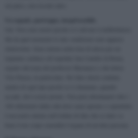
sul palco, non ricordo altro.
Un segnale, purtroppo, inequivocabile.
Già. Non sono morto perché si è attivato il defibrillatore.
Ma da quel momento le mie condizioni sono apparse
chiarissime. Sono entrato nella lista di attesa per un
trapianto cardiaco all’ospedale San Camillo di Roma,
seguito dal team del professor Musumeci e dal dottor
Vito Piazza, in particolare. Ho fatto check continui,
analisi di ogni tipo perché se ti chiamano, quando
accade, devi essere pronto. Non puoi allontanarti oltre i
100 chilometri dalla città dove sarai operato e soprattutto
è neccasrio entrare nell’ordine di idee che se tutto va
bene il tuo corpo custodirà l’organo di un’altra persona.