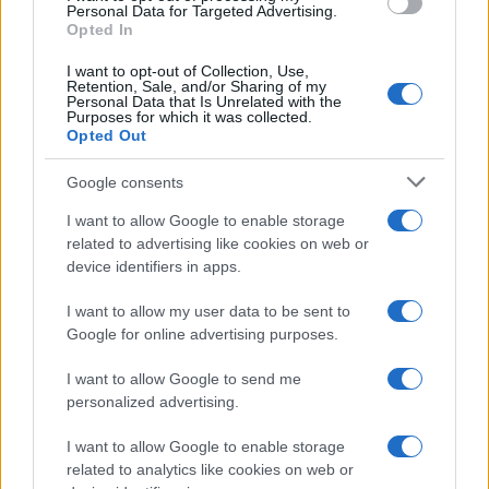
Medicina /
Medicina, endocrinologia: i malati aumentano
consent section.
Personal Data for Targeted Advertising.
ma gli specialisti diminuiscono
Opted In
I want to opt-out of Collection, Use,
Retention, Sale, and/or Sharing of my
Personal Data that Is Unrelated with the
Purposes for which it was collected.
Opted Out
Google consents
I want to allow Google to enable storage
related to advertising like cookies on web or
device identifiers in apps.
I want to allow my user data to be sent to
Google for online advertising purposes.
Syndication
Culture
I want to allow Google to send me
Salute
Globalist
personalized advertising.
Megachip
Globalscience
I want to allow Google to enable storage
related to analytics like cookies on web or
GiULia
Globalsport