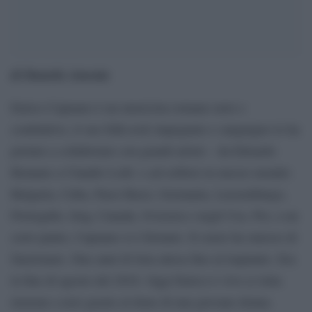
di Daniela Amenta
Enrico Capuano è un musicista romano noto e
combattivo, il suo folk-rock impegnato e sanguigno lo ha
portato a collaborare con grandi artisti – da Edoardo
Bennato a Claudio Lolli- e ad esibirsi in mezzo mondo:
Bulgaria, Cuba, Paesi Bassi, Germania, Lussemburgo,
Portogallo, Iraq, Canada, Svizzera e negli Usa. Poi, a un
certo punto, Capuano si è fermato. Il cuore ha smesso di
funzionare. Due anni di lista attesa fino al trapianto. Era
la fine di agosto del 2016. Oggi Enrico è vivo (e lotta
insieme a noi) grazie al dono di una giovane donna.