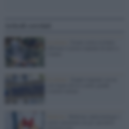
Articoli correlati
Eccellenze /
Evento storico in Italia:
effettuato il primo trapianto di utero a
Catania
Eccellenze /
Doppio trapianto con un
solo fegato diviso a metà: grande
risultato italiano
Medicina /
Medicina, endocrinologia: i
malati aumentano ma gli specialisti
diminuiscono