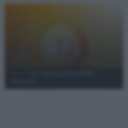
Salute /
La Vitamina D ha effetti
sull'umore