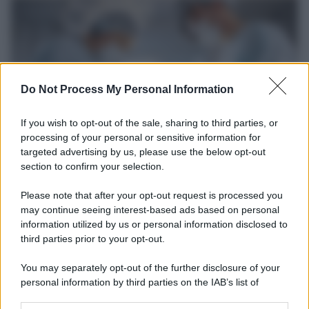
Do Not Process My Personal Information
If you wish to opt-out of the sale, sharing to third parties, or
processing of your personal or sensitive information for
targeted advertising by us, please use the below opt-out
section to confirm your selection.
Medicina /
Il Covid colpisce anche i dentisti: visite
dimezzate e alcuni studi chiudono
Please note that after your opt-out request is processed you
Carlo Ghirlanda presidente Andi, l'Associazione nazionale dentisti
may continue seeing interest-based ads based on personal
information utilized by us or personal information disclosed to
italiani. Solo nel 2020, un'analisi del centro studi dell'Andi stimava
third parties prior to your opt-out.
per il primo anno di pandemia un calo medio degli incassi pari al
24,6% e un calo del reddito pari al 25,7%.
You may separately opt-out of the further disclosure of your
personal information by third parties on the IAB’s list of
La ricerca /
Il nuovo studio che spiega perché addormentarsi
downstream participants.
davanti alla tv accesa non fa bene