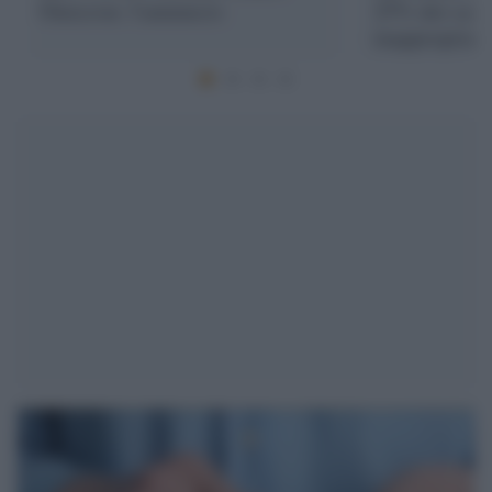
Omicron: l'annuncio
25% dei casi
inappropriat