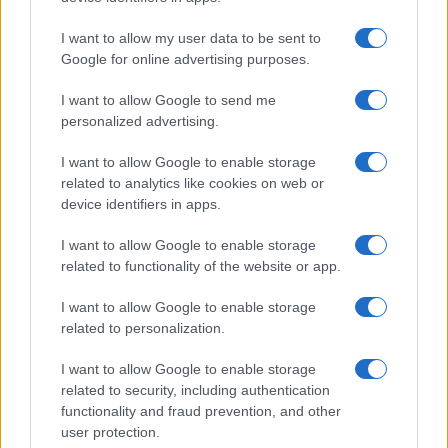
I want to allow my user data to be sent to
Google for online advertising purposes.
Syndication
Culture
I want to allow Google to send me
Salute
Globalist
personalized advertising.
Megachip
Globalscience
I want to allow Google to enable storage
related to analytics like cookies on web or
GiULia
Globalsport
device identifiers in apps.
Prima Pagina
I want to allow Google to enable storage
related to functionality of the website or app.
I want to allow Google to enable storage
Giornale dello
Facebook
related to personalization.
Spettacolo
Twitter
I want to allow Google to enable storage
Wondernet
related to security, including authentication
Cookie Policy
functionality and fraud prevention, and other
Giuliana Sgrena
user protection.
Preferenze Privacy