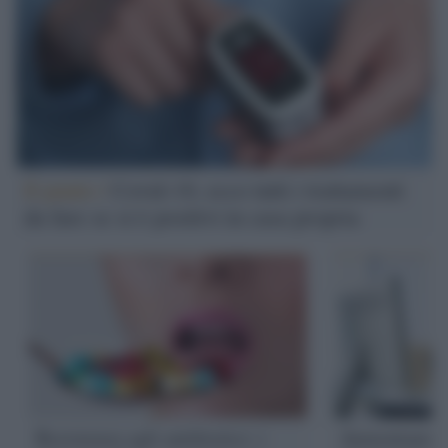
Il punto /
Covid-19, ecco tutti i trattamenti
da fare se si è positivi in casa propria
Resistenza agli antibiotici: i
Aumentano i c