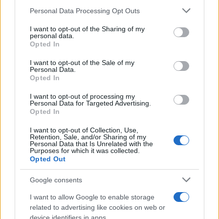
Personal Data Processing Opt Outs
This information may also be disclosed by us to third parties
on the IAB’s List of Downstream Participants that may further
I want to opt-out of the Sharing of my
disclose it to other third parties.
personal data.
La ricerca /
Vaccino e fertilità: gli effetti del Covid sugli
Opted In
Please note that this website/app uses one or more Google
uomini che hanno contratto il virus. Ecco cosa dice lo studio
services and may gather and store information including but
I want to opt-out of the Sale of my
Personal Data.
not limited to your visit or usage behaviour. You may click to
Opted In
grant or deny consent to Google and its third-party tags to
use your data for below specified purposes in below Google
I want to opt-out of processing my
Medicina /
Medicina, endocrinologia: i malati aumentano
consent section.
Personal Data for Targeted Advertising.
ma gli specialisti diminuiscono
Opted In
I want to opt-out of Collection, Use,
Retention, Sale, and/or Sharing of my
Personal Data that Is Unrelated with the
Purposes for which it was collected.
Opted Out
Google consents
I want to allow Google to enable storage
related to advertising like cookies on web or
device identifiers in apps.