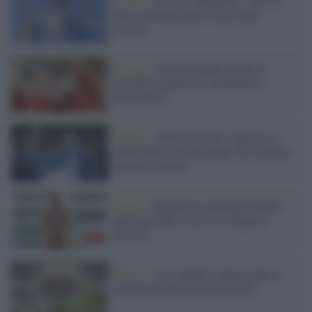
Il caso /
Vaccino influenzale, solo 12
dosi a farmacia per le fasce non
protette
Ricerca /
Team di donne studia il
possibile legame tra Alzheimer e
menopausa
Clinica /
Valvola mitrale, operato in
endoscopia con tecnologia 3D il primo
paziente italiano
Studio /
Parkinson, una biopsia della
pelle potrebbe favorire la diagnosi
precoce
Ricerca /
La cannabis inalata riduce i
sintomi di mal di testa del 50%