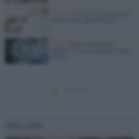
Ricerca /
Aids, una sola iniezione ogni
due mesi tiene a bada l'infezione
Ricerca /
Batteri resistenti agli
antibiotici: arriva da Singapore il super
peptide
1
Successivi
Ultime notizie