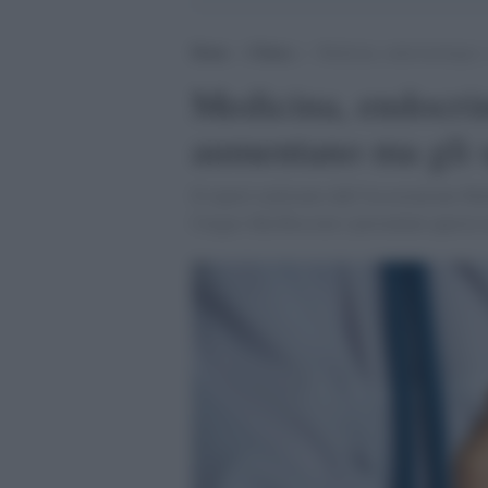
Home
>
Clinica
>
Medicina, endocrinologia: i
Medicina, endocrin
aumentano ma gli s
Il report realizzato dall’Associazione 
Cergas-Sda Bocconi e presentato questa m