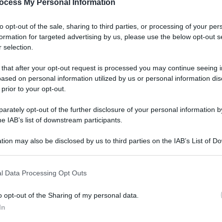
ocess My Personal Information
to opt-out of the sale, sharing to third parties, or processing of your per
formation for targeted advertising by us, please use the below opt-out s
 selection.
 that after your opt-out request is processed you may continue seeing i
ased on personal information utilized by us or personal information dis
to da discutere.
 prior to your opt-out.
no, mentre le strutture assistenziali e gli
rately opt-out of the further disclosure of your personal information by
Oggi l’offerta di cure e assistenza è totalmente
he IAB’s list of downstream participants.
tion may also be disclosed by us to third parties on the IAB’s List of 
 that may further disclose it to other third parties.
lo che emerge dal report “Il posizionamento
 that this website/app uses one or more Google services and may gath
l Data Processing Opt Outs
sistenza endocrinologica: stato dell’arte e
including but not limited to your visit or usage behaviour. You may click 
 to Google and its third-party tags to use your data for below specifi
 dall’Associazione Medici Endocrinologi (AME
o opt-out of the Sharing of my personal data.
ogle consent section.
s-Sda Bocconi e presentato questa mattina
In