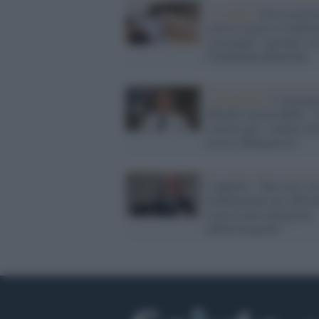
Lo studio /
Forse potr
a breve curare la sindr
vasovagale: speranze co
Cardioneuroablazione
Coronavirus /
L'immuno
Minelli non ha dubbi: "I
vaccino per i sanitari de
essere obbligatorio"
L'appello: "Fare rete sar
fondamentale per affron
le prossime emergenze
infettivologiche"