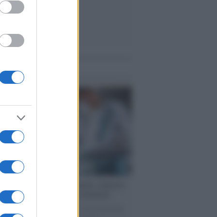
me notizie
cina /
Il Covid colpisce anche i dentisti:
e dimezzate e alcuni studi chiudono
 Ghirlanda presidente Andi, l'Associazione