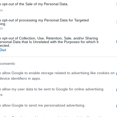
della Salute.
o opt-out of the Sale of my Personal Data.
In
uttura organizzativa che consenta di adeguare
to opt-out of processing my Personal Data for Targeted
ica all’attuale richiesta e al prevedibile aumento
ing.
In
ni”, dice Franco Grimaldi, presidente dell’AME.
Ulti
o opt-out of Collection, Use, Retention, Sale, and/or Sharing
ersonal Data that Is Unrelated with the Purposes for which it
 Cenerentola della sanità italiana è intuibile dai
lected.
Out
10-15 anni e dall’evoluzione separata e non
ine che ad essa afferiscono, la diabetologia e
consents
ione dell’endocrinologia ha di fatto causato una
o allow Google to enable storage related to advertising like cookies on
ina, testimoniata, in primis, dalla drastica
evice identifiers in apps.
tie Endocrine, del Ricambio e della Nutrizione”,
o allow my user data to be sent to Google for online advertising
sident dell’AME e coordinatore dello studio.
s.
Medi
i posti letto e i reparti di endocrinologia hanno
visit
to allow Google to send me personalized advertising.
ente, del 42% e del 35% con una diminuzione più
Carlo