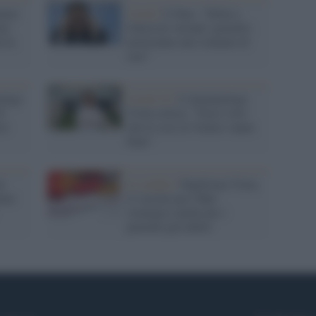
emmo
Covid /
L'Oms: "Delta e
ome
Omicron varianti 'gemelle',
n la
porteranno uno tsunami di
casi"
logo
Covid-19 /
L'immunologa
l
Viola critica: "Non è vero
ve
che le cose in Veneto vanno
bene"
à
Lo studio /
Papilloma Virus,
tare
il vaccino per l'Hpv
strategico anche per i
pazienti già infetti