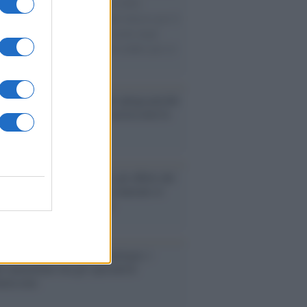
ale dentisti italiani. Solo nel 2020,
lisi del centro studi dell'Andi stimava per il
 anno di pandemia un calo medio degli
i pari al 24,6% e un calo del reddito pari al
.
cerca /
Il nuovo studio che spiega perché
mentarsi davanti alla tv accesa non fa
cerca /
Vaccino e fertilità: gli effetti del
 sugli uomini che hanno contratto il
. Ecco cosa dice lo studio
cina /
Medicina, endocrinologia: i
i aumentano ma gli specialisti
nuiscono