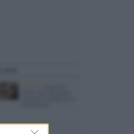
i anche
Covid-19 /
Un gesto di
civiltà: dotare gli anziani
ricoverati di un tablet per le
videochiamate