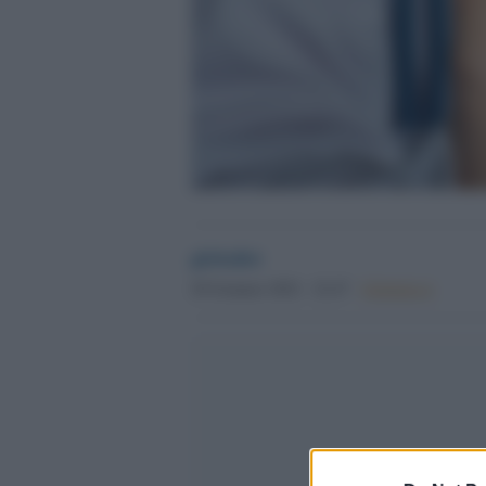
globalist
20 Gennaio 2022 - 22.47
Globalist.it