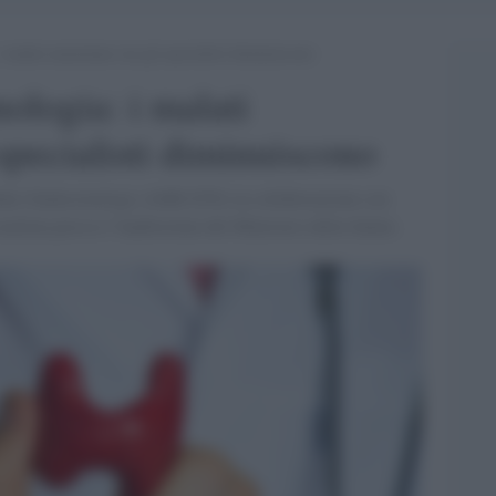
 malati aumentano ma gli specialisti diminuiscono
ologia: i malati
pecialisti diminuiscono
Medici Endocrinologi (AME ETS) in collaborazione con
attina presso l’Auditorium del Ministero della Salute.