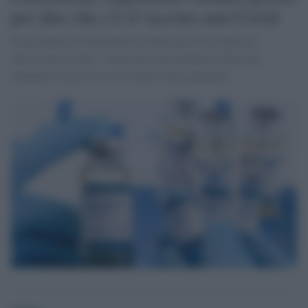
per dire che c'è il vaccino anti-Covid
Il presidente di Farmindustria Massimo Scaccabarozzi
intervistato da Sky: "Sono già state prodotte le fiale dei
candidati vaccini ma serve moltissima prudenza"