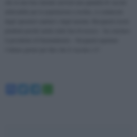
che in una fase iniziale arriverà una quantità di vaccini
utilizzabile per le popolazioni a rischio, si comincerà
dagli operatori sanitari e dagli anziani. Bisognerà essere
prudenti perché anche nelle fasi di ricerca – ha concluso
il presidente di Farmindustria – bisognerà aspettare
l’ultimo giorno per dire che il vaccino c’è”.
Facebook
Twitter
Telegram
WhatsApp