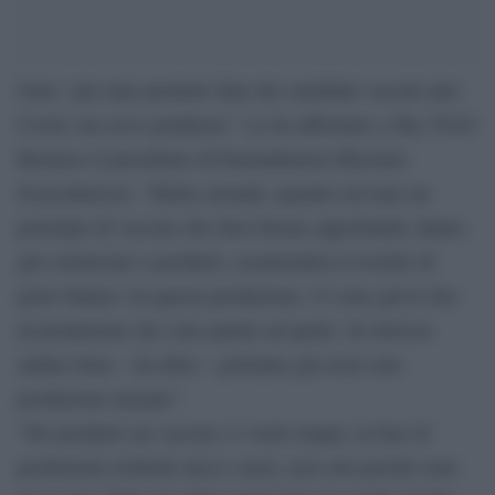
Sono “già state prodotte fiale dei candidati vaccini anti-
Covid, ma serve prudenza”. Lo ha affermato a Sky TG24
Business il presidente di Farmindustria Massimo
Scaccabarozzi. “Molte aziende, quando avevano un
prototipo di vaccino che dava buone opportunità, hanno
già cominciato a produrlo, assumendosi il rischio di
poter buttare via questa produzione. Ci sono già le fasi
di produzione che sono partite ad aprile. Se dovesse
andare bene – ha detto – potranno già avere una
produzione iniziale”.
“Per produrre un vaccino vi vuole tempo, la fase di
produzione richiede mesi e mesi, non solo perché sono