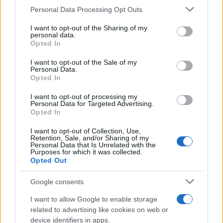
Personal Data Processing Opt Outs
This information may also be disclosed by us to third parties
on the IAB’s List of Downstream Participants that may further
I want to opt-out of the Sharing of my
disclose it to other third parties.
personal data.
La ricerca /
Vaccino e fertilità: gli effetti del Covid sugli
Opted In
Please note that this website/app uses one or more Google
uomini che hanno contratto il virus. Ecco cosa dice lo studio
services and may gather and store information including but
I want to opt-out of the Sale of my
Personal Data.
not limited to your visit or usage behaviour. You may click to
Opted In
grant or deny consent to Google and its third-party tags to
use your data for below specified purposes in below Google
I want to opt-out of processing my
Medicina /
Medicina, endocrinologia: i malati aumentano
consent section.
Personal Data for Targeted Advertising.
ma gli specialisti diminuiscono
Opted In
I want to opt-out of Collection, Use,
Retention, Sale, and/or Sharing of my
Personal Data that Is Unrelated with the
Purposes for which it was collected.
Opted Out
Google consents
I want to allow Google to enable storage
related to advertising like cookies on web or
device identifiers in apps.