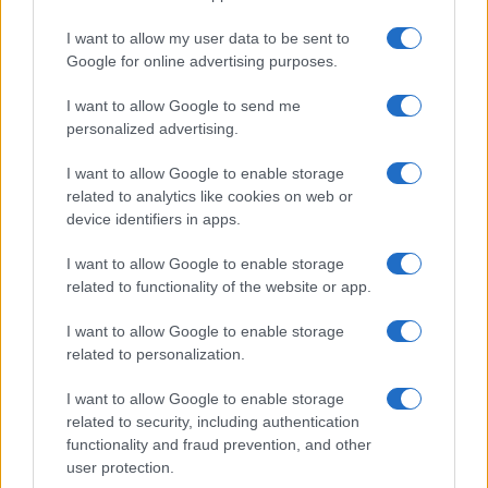
I want to allow my user data to be sent to
Google for online advertising purposes.
Syndication
Culture
I want to allow Google to send me
Salute
Globalist
personalized advertising.
Megachip
Globalscience
I want to allow Google to enable storage
related to analytics like cookies on web or
GiULia
Globalsport
device identifiers in apps.
Prima Pagina
I want to allow Google to enable storage
related to functionality of the website or app.
I want to allow Google to enable storage
Giornale dello
Facebook
related to personalization.
Spettacolo
Twitter
I want to allow Google to enable storage
Wondernet
related to security, including authentication
Cookie Policy
functionality and fraud prevention, and other
Giuliana Sgrena
user protection.
Preferenze Privacy