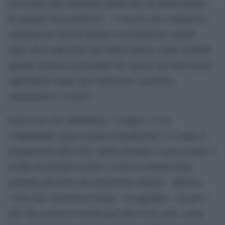
necessarie delle macchine particolari ma anche perché –
ha spiegato Scaccabarozzi – i vaccini sono sottoposti a
centinaia di controlli durante la produzione e anche
dopo. Devo dare però una buona notizia, molte aziende,
quando avevano un prototipo di vaccino che dava buone
opportunità, hanno già cominciato a produrlo,
assumendosi il rischio”.
Il processo, ha sottolineato, “è lungo e si sta
completando, dopo la parte di produzione c’è anche la
preparazione delle fiale. Molte aziende si sono assunte il
rischio di produrlo perché, se dovesse andare bene,
potranno già avere una produzione iniziale”. Tuttavia,
“visto che il processo è lungo – ha aggiunto – da qui a
dire che avremo il vaccino per tutti ce ne corre, credo