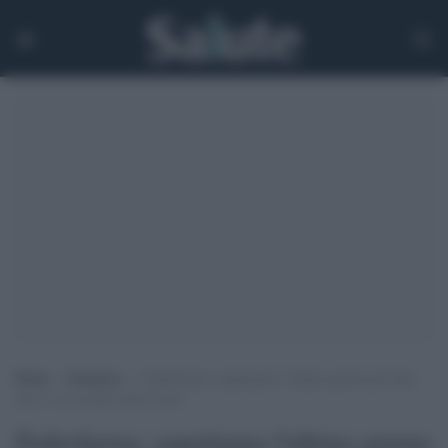
Home
>
Farmacia
>
Federfarma: aspettiamo l’ultimo giorno per dire
che c’è il vaccino anti-Covid
Federfarma: aspettiamo l'ultimo giorno