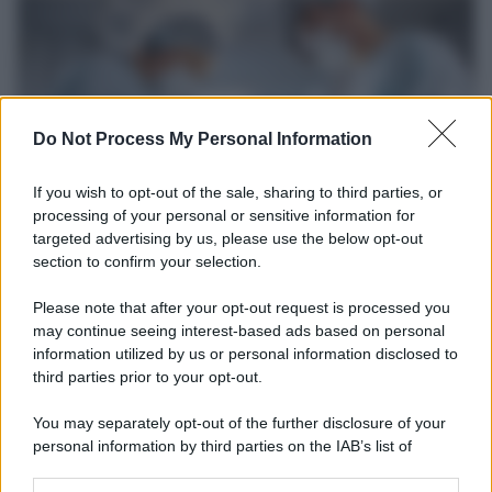
Do Not Process My Personal Information
If you wish to opt-out of the sale, sharing to third parties, or
processing of your personal or sensitive information for
targeted advertising by us, please use the below opt-out
section to confirm your selection.
Medicina /
Il Covid colpisce anche i dentisti: visite
dimezzate e alcuni studi chiudono
Please note that after your opt-out request is processed you
Carlo Ghirlanda presidente Andi, l'Associazione nazionale dentisti
may continue seeing interest-based ads based on personal
information utilized by us or personal information disclosed to
italiani. Solo nel 2020, un'analisi del centro studi dell'Andi stimava
third parties prior to your opt-out.
per il primo anno di pandemia un calo medio degli incassi pari al
24,6% e un calo del reddito pari al 25,7%.
You may separately opt-out of the further disclosure of your
personal information by third parties on the IAB’s list of
La ricerca /
Il nuovo studio che spiega perché addormentarsi
downstream participants.
davanti alla tv accesa non fa bene