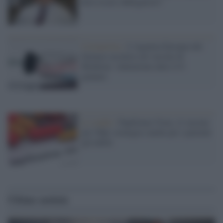
deve essere obbligatorio"
Coronavirus /
L'Agenzia Europea del
farmaco accelera sul vaccino di
Moderna: valutazione entro il 6
gennaio
Lo studio /
Papilloma Virus, il vaccino
per l'Hpv strategico anche per i pazienti
già infetti
Ultime notizie