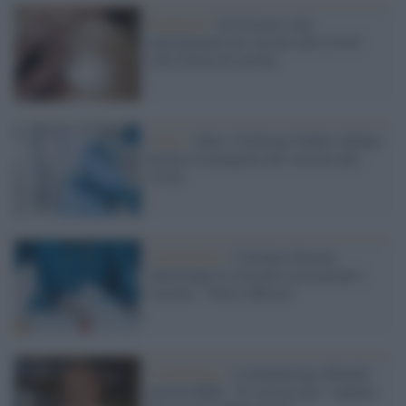
Pandemia /
In Svizzera sarà
sperimentato un vaccino anti-Covid
sotto forma di cerotto
Virus /
Oltre 170 Premi Nobel a Biden:
ferma il monopolio del vaccino anti
Covid
Coronavirus /
L'Istituto Pasteur
interrompe le ricerche su un proprio
vaccino: "Non è efficace"
Coronavirus /
L'immunologo Minelli
non ha dubbi: "Il vaccino per i sanitari