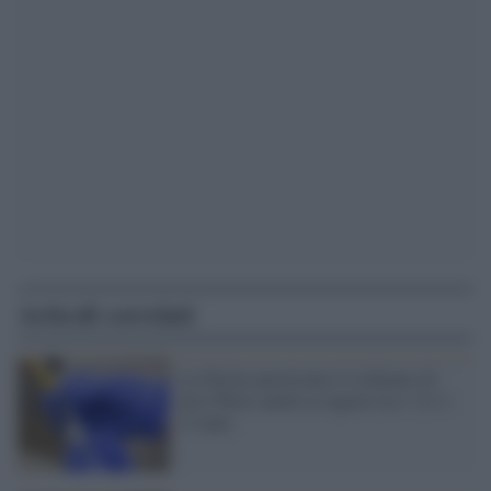
Articoli correlati
La Fda ha autorizzato il richiamo di
dosi Pfizer anche ai ragazzi tra i 12 e i
15 anni