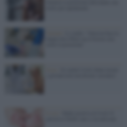
fumatori la protezione anticorpale cala
molto più rapidamente
Variante /
Lo studio: "Omicron buca la
doppia dose Pfizer ma il booster alza
molto la protezione"
Focus /
Ex malati Covid, donne incinte
e giovanissimi non devono vaccinarsi
Il caso /
Madre positiva al Covid-19
partorisce bimbo sano e con anticorpi