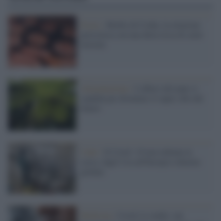
Focus /
Morbo di Crohn, la relazione
pericolosa con una dieta ricca di carni
lavorate
Alimentazione /
L'albero del pane si
candida per diventare il super cibo del
futuro
I dati /
Il Covid -19 non rallenta la
corsa: dagli Usa all'Europa è allarme
globale
Medicina /
Covid, lo studio: nei