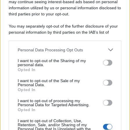
Carlo Ghirlanda presidente Andi, l'Associazione nazionale dentisti
may continue seeing interest-based ads based on personal
information utilized by us or personal information disclosed to
italiani. Solo nel 2020, un'analisi del centro studi dell'Andi stimava
third parties prior to your opt-out.
per il primo anno di pandemia un calo medio degli incassi pari al
24,6% e un calo del reddito pari al 25,7%.
You may separately opt-out of the further disclosure of your
personal information by third parties on the IAB’s list of
La ricerca /
Il nuovo studio che spiega perché addormentarsi
downstream participants.
davanti alla tv accesa non fa bene
Personal Data Processing Opt Outs
This information may also be disclosed by us to third parties
on the IAB’s List of Downstream Participants that may further
I want to opt-out of the Sharing of my
disclose it to other third parties.
personal data.
La ricerca /
Vaccino e fertilità: gli effetti del Covid sugli
Opted In
Please note that this website/app uses one or more Google
uomini che hanno contratto il virus. Ecco cosa dice lo studio
services and may gather and store information including but
I want to opt-out of the Sale of my
Personal Data.
not limited to your visit or usage behaviour. You may click to
Opted In
grant or deny consent to Google and its third-party tags to
use your data for below specified purposes in below Google
I want to opt-out of processing my
Medicina /
Medicina, endocrinologia: i malati aumentano
consent section.
Personal Data for Targeted Advertising.
ma gli specialisti diminuiscono
Opted In
I want to opt-out of Collection, Use,
Retention, Sale, and/or Sharing of my
Personal Data that Is Unrelated with the