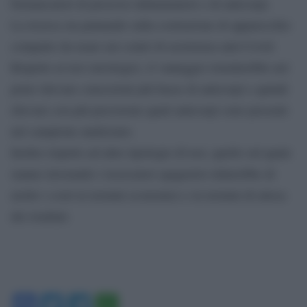
biomarcatori di processi infiammatori e di anticorpi.
La ricerca sta puntando sulla costruzione di apparecchio
compatto da usare nei centri di assistenza anti-Covid.
Rispetto ai test sierologici, il vantaggio risiederebbe nel
poter rilevare concezioni più basse di anticorpi e quindi
rilevare con più precisione quali anticorpi sono presenti
nel campione analizzato.
Inoltre rispetto ad altre tipologie di test, quello sul quale
stanno lavorando i ricercatori spagnoloi ridurrebbe di
molto i costi in termini economici e in termini di attesa
dei risultati.
Facebook
Twitter
Telegram
WhatsApp