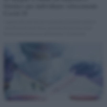
fotonico per individuare velocemente
Covid-19
L'apparecchio può rilevare la presenza di proteine anche in
concentrazioni molto basse, proteine che possono essere
biomarcatori di processi infiammatori e di anticorpi