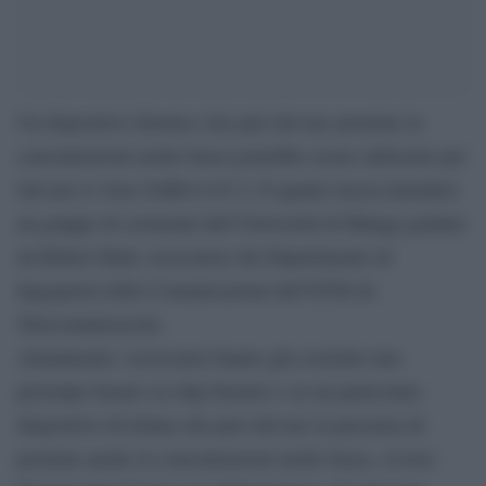
Un dispositivo fotonico che può rilevare proteine in
concentrazioni molto basse potrebbe essere utilizzato per
rilevare il virus SARS-CoV-2. È quanto lascia intendere
un gruppo di scienziati dell’Università di Malaga guidato
da Robert Halir, ricercatore del Dipartimento di
Ingegneria delle Comunicazioni dell’ETSI de
Telecomunicación.
Attualmente i ricercatori hanno già costruito uno
prototipo basato su chip fotonici e su un particolare
dispositivo di lettura che può rilevare la presenza di
proteine anche in concentrazioni molto basse, ovvero