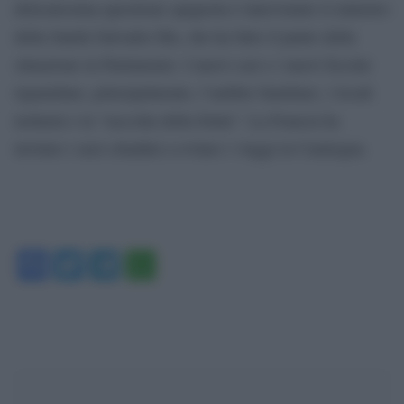
delicatissima questione spagnola è intervenuto il ministro
della Sanità Salvador Illa, che ha fatto il punto della
situazione in Parlamento. I nuovi casi e i nuovi focolai
riguardano, principalmente, l’ambito familiare, i locali
notturni e la “raccolta della frutta”. La Francia ha
invitato i suoi cittadini a evitare i viaggi in Catalogna.
Facebook
Twitter
Telegram
WhatsApp