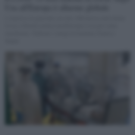
Usa all'Europa è allarme globale
L'America è in ginocchio con oltre 1000 decessi nelle ultime
24 ore, il Brasile arranca (ma Bolsonaro va in giro senza
mascherina). Triplicati i contagi in Germania, Francia e
Spagna