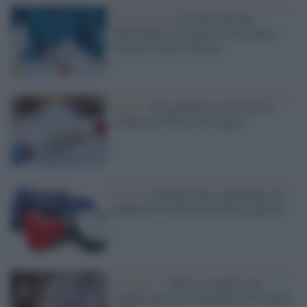
Coronavirus /
L'Istituto Pasteur
interrompe le ricerche su un proprio
vaccino: "Non è efficace"
Studio /
Nei pazienti post Covid-19
rimane una 'firma' nel sangue
Focus /
L'ipertensione a qualunque età
aumenta il rischio di declino cognitivo
Lo studio /
"Tratti sociopatici nei
soggetti che non si adeguano alle regole