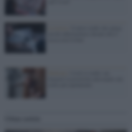
anti-Covid"
La ricerca /
Il nuovo studio che spiega
perché addormentarsi davanti alla tv
accesa non fa bene
Medicina /
Covid, lo studio: nei
fumatori la protezione anticorpale cala
molto più rapidamente
Ultime notizie