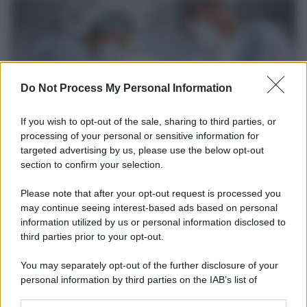
Do Not Process My Personal Information
If you wish to opt-out of the sale, sharing to third parties, or
processing of your personal or sensitive information for
targeted advertising by us, please use the below opt-out
section to confirm your selection.
Medicina /
Il Covid colpisce anche i dentisti: visite
dimezzate e alcuni studi chiudono
Please note that after your opt-out request is processed you
Carlo Ghirlanda presidente Andi, l'Associazione nazionale dentisti
may continue seeing interest-based ads based on personal
information utilized by us or personal information disclosed to
italiani. Solo nel 2020, un'analisi del centro studi dell'Andi stimava
third parties prior to your opt-out.
per il primo anno di pandemia un calo medio degli incassi pari al
24,6% e un calo del reddito pari al 25,7%.
You may separately opt-out of the further disclosure of your
personal information by third parties on the IAB’s list of
La ricerca /
Il nuovo studio che spiega perché addormentarsi
downstream participants.
davanti alla tv accesa non fa bene