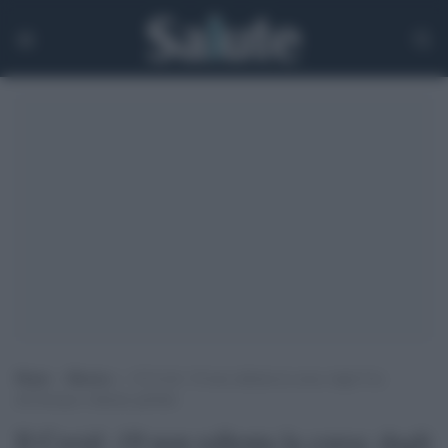
Home
>
Ricerca
>
Il Covid -19 non rallenta la corsa: dagli Usa
all’Europa è allarme globale
Il Covid -19 non rallenta la corsa: dagli