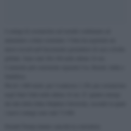
I contagi di coronavirus nel mondo continuano ad
aumentare a ritmo sostenuto: l’Oms ha registrato un
nuovo record nell’incremento giornaliero di casi a livello
globale. Sono stati 284.196 nelle ultime 24 ore.
L’aumento più consistente riguarda Usa, Brasile, India e
Sudafrica.
Più di 1.000 morti, per l’esattezza 1.150, per coronavirus
negli Stati Uniti nelle ultime 24 ore. E’ quanto emerge
dai dati della Johns Hopkins University, secondo la quale
i nuovi contagi sono stati 73.800.
Donald Trump intanto cancella la convention