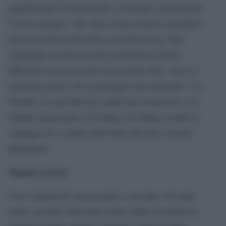
repubblicana di Jacksonville, in Florida. Il presidente
Usa ha spiegato: “Ho detto al mio team di cancellare
parte di Jacksonville della convention Gop. Farò
comunque un discorso alla convention in forma
differente ma non avremo una grande folla. Non è il
momento giusto. Devo proteggere gli americani”. La
Florida è tra gli Stati più colpiti dal coronavirus e lo
sfidante democratico di Trump, Joe Biden, risulta in
vantaggio di 13 punti nello Stato del Sole secondo
Quinnipiac.
Numeri record
Con 4 milioni di casi accertati e con oltre 144 mila
morti, gli Stati Uniti sono il più colpito al mondo in