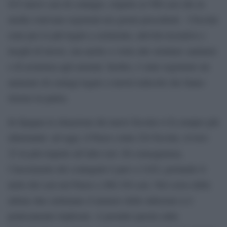
815 nuovi casi di contagio, rispetto ai 500 casi che in
media venivano registrati nei giorni precedenti. I focolai
sono per lo più legati a cerimonie, attività ricreative e
luoghi di lavoro, ma anche a visite alle strutture sanitarie
e di assietnza agli anziani. Inoltre, è stato registrato un
aumento di contagi legato a turisti tedeschi che fanno
ritorno in patria.
In Spagna la situazione dei nuovi focolai si fa sempre più
allarmante: ad oggi, il Paese conta 224 focolai, ovvero
23 in più rispetto all’altro ieri. Di conseguenza,
l’incremento dei contagiati è pari a 2.622, portando il
netto dei casi nel Paese a 266.194 casi. Nel corso delle
ultime due settimane il numero delle infezioni si è
praticamente triplicato. A prender parola sulla