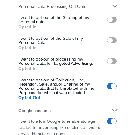
Personal Data Processing Opt Outs
This information may also be disclosed by us to third parties
on the IAB’s List of Downstream Participants that may further
I want to opt-out of the Sharing of my
disclose it to other third parties.
personal data.
La ricerca /
Vaccino e fertilità: gli effetti del Covid sugli
Opted In
Please note that this website/app uses one or more Google
uomini che hanno contratto il virus. Ecco cosa dice lo studio
services and may gather and store information including but
I want to opt-out of the Sale of my
Personal Data.
not limited to your visit or usage behaviour. You may click to
Opted In
grant or deny consent to Google and its third-party tags to
use your data for below specified purposes in below Google
I want to opt-out of processing my
Medicina /
Medicina, endocrinologia: i malati aumentano
consent section.
Personal Data for Targeted Advertising.
ma gli specialisti diminuiscono
Opted In
I want to opt-out of Collection, Use,
Retention, Sale, and/or Sharing of my
Personal Data that Is Unrelated with the
Purposes for which it was collected.
Opted Out
Google consents
I want to allow Google to enable storage
related to advertising like cookies on web or
device identifiers in apps.