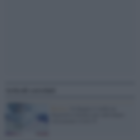
Articoli correlati
Ricerca /
In Spagna si studia un
dispositivo fotonico per individuare
velocemente Covid-19