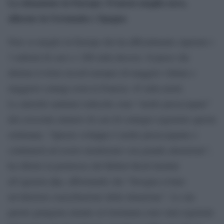
La situazione in Europa: Francia maglia nera,
allarme in Germania e Spagna
Non va meglio in Europa che ha ufficialmente superato i
3 milioni di casi e i 206 mila decessi. Il paese che
detiene il triste record europeo di maggior vittime e
maggiori contagi resta la Francia: 45 mila morti.
Le autorità sanitarie tedesche sono “molto preoccupate”
dal crescente numero di casi di contagio registrato questa
settimana. “Questo sviluppo è molto preoccupante e
continuerà ad essere monitorato con grande attenzione”,
ha riferito la portavoce del Robert Koch Institut
all’agenzia dpa, affermando che “bisogna evitare
un’ulteriore esacerbazione della situazione”. Le sue
parole giungono mentre in Germania sono stati registrati