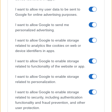
I want to allow my user data to be sent to
Google for online advertising purposes.
Syndication
Culture
I want to allow Google to send me
Salute
Globalist
personalized advertising.
Megachip
Globalscience
I want to allow Google to enable storage
related to analytics like cookies on web or
GiULia
Globalsport
device identifiers in apps.
Prima Pagina
I want to allow Google to enable storage
related to functionality of the website or app.
I want to allow Google to enable storage
Giornale dello
Facebook
related to personalization.
Spettacolo
Twitter
I want to allow Google to enable storage
Wondernet
related to security, including authentication
Cookie Policy
functionality and fraud prevention, and other
Giuliana Sgrena
user protection.
Preferenze Privacy