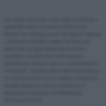
Una capsula sensorizzata, ad alto grado di autonomia e
guidata dall’esterno da un braccio robotico potrà
effettuare uno screening accurato dell’apparato digerente
e contrastare le molteplici malattie che interessano
questo tratto, ad oggi la prima causa di ricovero
ospedaliero sia in Italia che in molti altri paesi
industrializzati. Questo in sintesi lo scopo del progetto
“Autocapsule”, finanziato dalla Commissione Europea a
un consorzio di enti di ricerca e imprese coordinato da
Giuseppe Iannaccone, docente di Elettronica al
Dipartimento di Ingegneria dell’Informazione
dell’Università di Pisa.