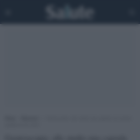
Home
>
Benessere
>
Gastroscopia: allo studio una capsula con sensori
guidata da un robot
Gastroscopia: allo studio una capsula