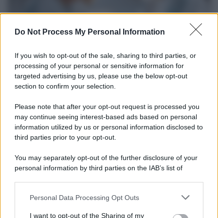
Do Not Process My Personal Information
If you wish to opt-out of the sale, sharing to third parties, or
processing of your personal or sensitive information for
targeted advertising by us, please use the below opt-out
section to confirm your selection.
Medicina /
Il Covid colpisce anche i dentisti: visite
dimezzate e alcuni studi chiudono
Please note that after your opt-out request is processed you
Carlo Ghirlanda presidente Andi, l'Associazione nazionale dentisti
may continue seeing interest-based ads based on personal
information utilized by us or personal information disclosed to
italiani. Solo nel 2020, un'analisi del centro studi dell'Andi stimava
third parties prior to your opt-out.
per il primo anno di pandemia un calo medio degli incassi pari al
24,6% e un calo del reddito pari al 25,7%.
You may separately opt-out of the further disclosure of your
personal information by third parties on the IAB’s list of
La ricerca /
Il nuovo studio che spiega perché addormentarsi
downstream participants.
davanti alla tv accesa non fa bene
Personal Data Processing Opt Outs
This information may also be disclosed by us to third parties
on the IAB’s List of Downstream Participants that may further
I want to opt-out of the Sharing of my