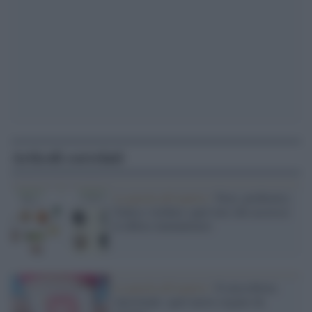
Articoli correlati
La parola all'esperto /
Noci, probiotici,
frutta e verdura: quel mix che accresce
le difese immunitarie
La parola all'esperto /
Il microbiota
intestinale: quel nuovo organo da