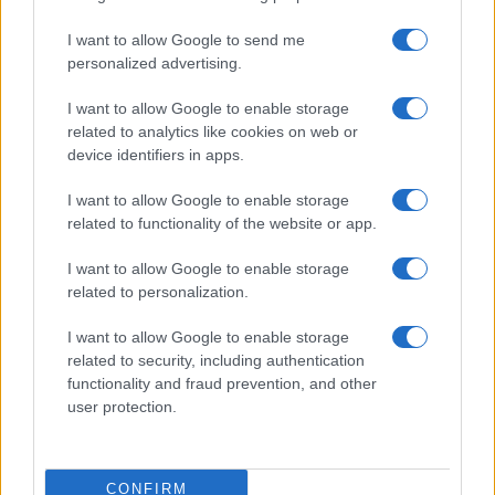
Syndication
Culture
I want to allow Google to send me
Salute
Globalist
personalized advertising.
Megachip
Globalscience
I want to allow Google to enable storage
related to analytics like cookies on web or
GiULia
Globalsport
device identifiers in apps.
Prima Pagina
I want to allow Google to enable storage
related to functionality of the website or app.
I want to allow Google to enable storage
Giornale dello
Facebook
related to personalization.
Spettacolo
Twitter
I want to allow Google to enable storage
Wondernet
related to security, including authentication
Cookie Policy
functionality and fraud prevention, and other
Giuliana Sgrena
user protection.
Preferenze Privacy
CONFIRM