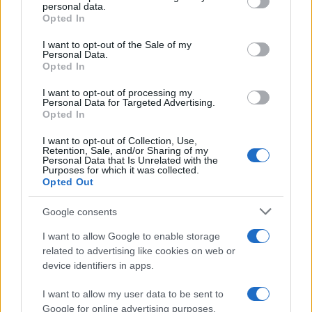
disclose it to other third parties.
personal data.
La ricerca /
Vaccino e fertilità: gli effetti del Covid sugli
Opted In
Please note that this website/app uses one or more Google
uomini che hanno contratto il virus. Ecco cosa dice lo studio
services and may gather and store information including but
I want to opt-out of the Sale of my
Personal Data.
not limited to your visit or usage behaviour. You may click to
Opted In
grant or deny consent to Google and its third-party tags to
use your data for below specified purposes in below Google
I want to opt-out of processing my
Medicina /
Medicina, endocrinologia: i malati aumentano
consent section.
Personal Data for Targeted Advertising.
ma gli specialisti diminuiscono
Opted In
I want to opt-out of Collection, Use,
Retention, Sale, and/or Sharing of my
Personal Data that Is Unrelated with the
Purposes for which it was collected.
Opted Out
Google consents
I want to allow Google to enable storage
related to advertising like cookies on web or
device identifiers in apps.
I want to allow my user data to be sent to
Google for online advertising purposes.