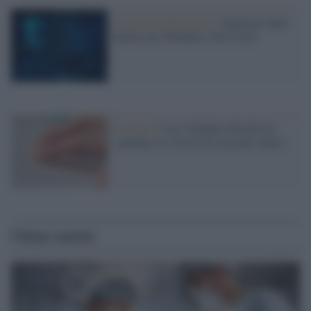
Sicurezza informatica /
Imparare dagli
hacker per difendersi dal Covid
L'evento /
Così l'alfabeto Braille ha
cambiato la vita di chi non può vedere
Ultime notizie