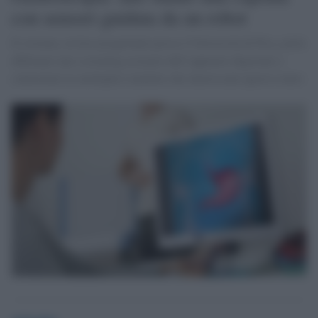
con sensori guidata da un robot
Il sistema, in fase progettuale presso l'Università di Pisa, potrà
effettuare uno screening accurato dell’apparato digerente e
contrastare le molteplici malattie che interessano questo tratto