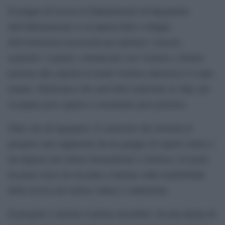
Il gruppo di ricerca al Dipartimento di Ingegneria
dell’Informazione si occuperà dello sviluppo
dell’elettronica necessaria per pilotare i sensori,
acquisire i segnali, comunicare con l’esterno e fornire
potenza alla capsula in modo wireless attraverso il corpo
umano. Elettronica che sarà tutta realizzata su chip, per
occupare poco spazio e consumare poca potenza.
Oltre che da ingegneri, il consorzio che lavorerà al
progetto sarà supportato da un gruppo di esperti clinici e
da imprese nel settore biomedicale e robotico, in modo
da poter avere un riscontro continuo sulla trasferibilità
della ricerca nel settore clinico e industriale.
Il progetto è iniziato il primo novembre, ha una durata di