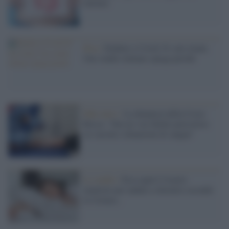
tutelare
Pisa /
Diabete e Covid-19, mix letale.
Uno studio italiano spiega perché
Fake news /
La denuncia della Croce
Rossa: "Dai no-vax bufale pericolose
su vaccini e donazioni di sangue"
Lo studio /
Ecco qual è l'orario
migliore per andare a dormire secondo
la scienza...