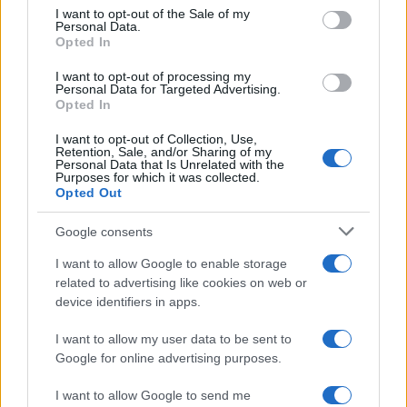
services and may gather and store information including but
I want to opt-out of the Sale of my
Personal Data.
not limited to your visit or usage behaviour. You may click to
Opted In
grant or deny consent to Google and its third-party tags to
use your data for below specified purposes in below Google
I want to opt-out of processing my
Medicina /
Medicina, endocrinologia: i malati aumentano
consent section.
Personal Data for Targeted Advertising.
ma gli specialisti diminuiscono
Opted In
I want to opt-out of Collection, Use,
Retention, Sale, and/or Sharing of my
Personal Data that Is Unrelated with the
Purposes for which it was collected.
Opted Out
Google consents
I want to allow Google to enable storage
related to advertising like cookies on web or
device identifiers in apps.
I want to allow my user data to be sent to
Google for online advertising purposes.
Syndication
Culture
I want to allow Google to send me
Salute