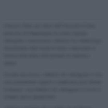
Francesco Dotta, pro rettore dell’Università di Siena,
professore del Dipartimento di scienze mediche,
chirurgiche e neuroscienza e direttore Uoc Diabetologia
del policlinico delle Scotte di Siena, è intervenuto al
Festival della Salute 2020 parlando di sindemia e
diabete.
Secondo una ricerca, i diabetici che contraggono il virus
sono generalmente soggetti a complicanze gravi durante
la degenza; i non diabetici che contraggono il Covid-19
risultano spesso iperglicemici.
“Abbiamo constatato che le cellule che producono