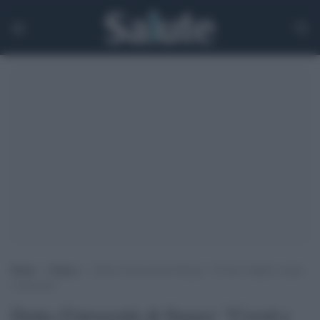
Home
>
Clinica
>
Dotta (Università di Siena): “Covid e diabete vanno
a braccetto”
Dotta (Università di Siena): "Covid e