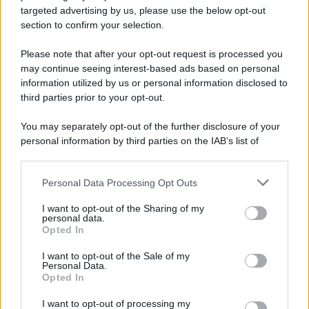
targeted advertising by us, please use the below opt-out
section to confirm your selection.
Medicina /
Il Covid colpisce anche i dentisti: visite
dimezzate e alcuni studi chiudono
Please note that after your opt-out request is processed you
Carlo Ghirlanda presidente Andi, l'Associazione nazionale dentisti
may continue seeing interest-based ads based on personal
information utilized by us or personal information disclosed to
italiani. Solo nel 2020, un'analisi del centro studi dell'Andi stimava
third parties prior to your opt-out.
per il primo anno di pandemia un calo medio degli incassi pari al
24,6% e un calo del reddito pari al 25,7%.
You may separately opt-out of the further disclosure of your
personal information by third parties on the IAB’s list of
La ricerca /
Il nuovo studio che spiega perché addormentarsi
downstream participants.
davanti alla tv accesa non fa bene
Personal Data Processing Opt Outs
This information may also be disclosed by us to third parties
on the IAB’s List of Downstream Participants that may further
I want to opt-out of the Sharing of my
disclose it to other third parties.
personal data.
La ricerca /
Vaccino e fertilità: gli effetti del Covid sugli
Opted In
Please note that this website/app uses one or more Google
uomini che hanno contratto il virus. Ecco cosa dice lo studio
services and may gather and store information including but
I want to opt-out of the Sale of my
Personal Data.
not limited to your visit or usage behaviour. You may click to
Opted In
grant or deny consent to Google and its third-party tags to
use your data for below specified purposes in below Google
I want to opt-out of processing my
Medicina /
Medicina, endocrinologia: i malati aumentano