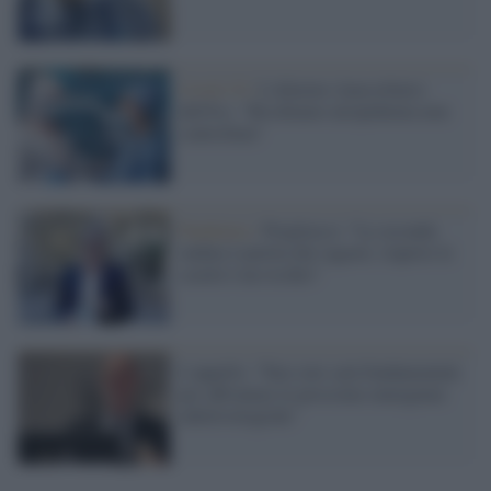
Covid-19 /
L'allarme (inascoltato)
dell'Iss: "Rischiamo un'epidemia non
controllata"
Pandemia /
Pregliasco: "La seconda
ondata è partita dai ragazzi, riaprire le
scuole è un rischio"
L'appello: "Fare rete sarà fondamentale
per affrontare le prossime emergenze
infettivologiche"