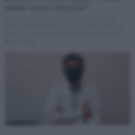
diabete vanno a braccetto"
L'intervento al Festival della Salute 2020 del professore
ordinario del Dipartimento di scienze mediche, chirurgiche e
neuroscienza e direttore Diabetologia del policlinico delle
Scotte di Siena