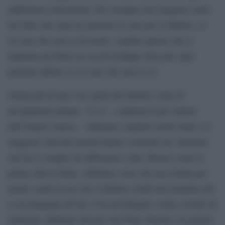
addirittura sottostimati. Per esempio non tengono conto
del fatto che ogni tre pazienti in cura per il diabete, ce
n’è uno che non sa di averlo. Aspetto questo che si
impenna nei Paesi in via di Sviluppo dove per ogni
paziente affetto ce n’è uno che non lo sa”.
Ormai più di una voce parla del diabete come di
un’epidemia urbana. “Lo è – conferma il pro rettore
dell’Ateneo senese – Abbiamo condotto molti studi e le
maggiori città del mondo hanno costituito un ‘Institute’
che ha il compito di raffrontare i dati. Roma è stata la
prima città in Italia. Abbiamo visto che non risulta per
niente esatta la tesi che il diabete risulti una malattia che
si accompagna all’età. Con un’indagine svolta a livello di
municipi, abbiamo rilevato che Prati, Parioli e in genere