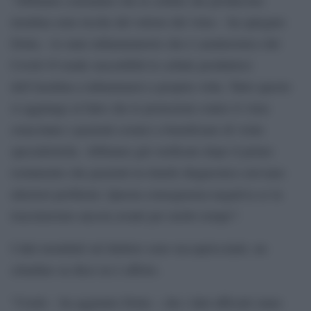
insulina sono ricche del vettore del virus – ha spiegato
Dotta – lo stato infiammatorio che è caratteristico del
Covid-19 rende suscettibili le cellule produttrici
dell’insulina a infiammarsi a propria volta. Tutto questo
si aggiunge al fatto che le protezioni contro il virus
ostacolano i pazienti cronici a beneficiare di visite
specialistiche. Abbiamo già verificato dopo il primo
isolamento che pazienti in ritardo diagnostico avevano
ulteriori problemi. Questa conseguenza negativa ce la
trascineremo ancora avanti per molto tempo”.
I dati mondiali sul diabete sono raccapriccianti, un
cittadino su dieci ne è affetto.
”Credo – ha aggiunto Dotta – che i dati ufficiali siano