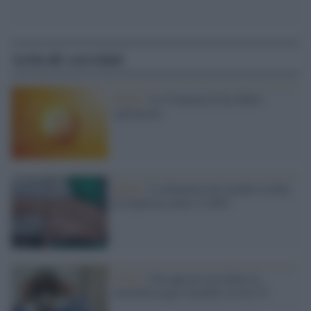
Articoli correlati
Salute /
La Vitamina D ha effetti
sull'umore
Salute /
La demenza nel mondo rischia
di triplicare entro il 2050
Virus /
Una app per prevedere la
mortalità negli ospedali Covid-19