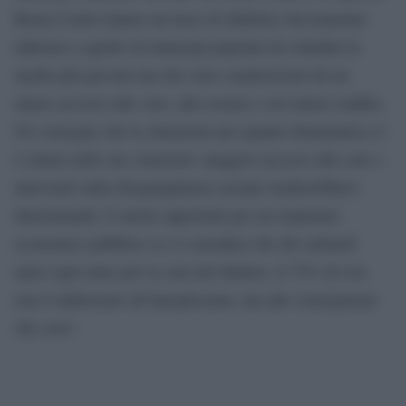
Roma Centro hanno un tasso di diabetici decisamente
inferiore a quello di municipi popolati da cittadini in
media più giovani ma che sono caratterizzati da un
minor accesso alle cure, alla scuola e con minor reddito.
Ne consegue che la situazione per quanto drammatica ci
è chiara nelle sue soluzioni: maggior accesso alle cure e
interventi sulla diseguaglianza sociale risulterebbero
determinanti. E anche opportuni per un risparmio
economico pubblico se si considera che dei miliardi
spesi ogni anno per la cura del diabete, il 75% di essi
non è indirizzato all’iperglicemia, ma alle conseguenze
che crea”.