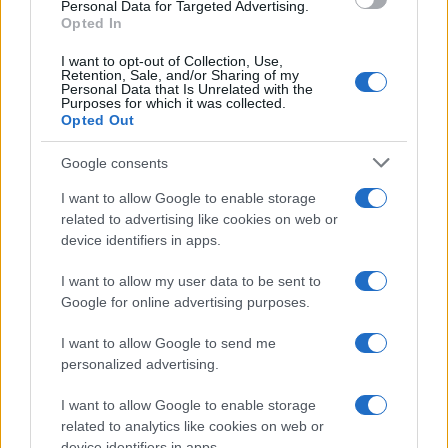
consent section.
Personal Data for Targeted Advertising.
ma gli specialisti diminuiscono
Opted In
I want to opt-out of Collection, Use,
Retention, Sale, and/or Sharing of my
Personal Data that Is Unrelated with the
Purposes for which it was collected.
Opted Out
Google consents
I want to allow Google to enable storage
related to advertising like cookies on web or
device identifiers in apps.
I want to allow my user data to be sent to
Google for online advertising purposes.
Syndication
Culture
I want to allow Google to send me
Salute
Globalist
personalized advertising.
Megachip
Globalscience
I want to allow Google to enable storage
related to analytics like cookies on web or
GiULia
Globalsport
device identifiers in apps.