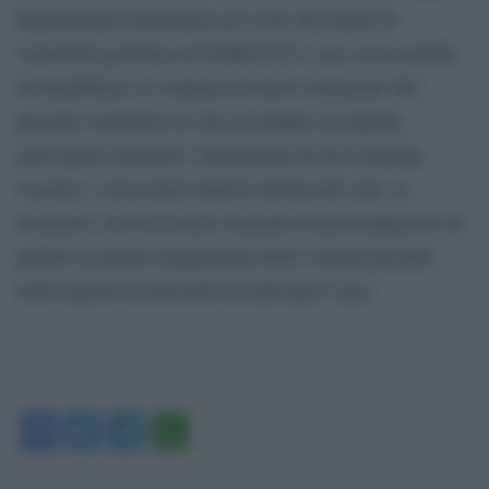
fondamentale monitorare nel corso del tempo la
variabilità genomica di SARS-CoV-2, per essere pronti
ad identificare la comparsa di nuove mutazioni che
possano consentire al virus di eludere la risposta
anticorpale (naturale o determinata da un eventuale
vaccino). I ricercatori tuttavia chiariscono che, al
momento, non sussistono elementi di preoccupazione in
quanto la grande maggioranza delle varianti presenti
nelle regioni riconosciute da anticorpi è rara.
Facebook
Twitter
Telegram
WhatsApp