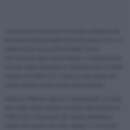
I ricercatori del laboratorio di biologia computazionale
dell’istituto Eugenio Medea di Bosisio Parini (Lecco) in
collaborazione con il professor Mario Clerici,
dell’Università degli Studi di Milano e Fondazione Don
Gnocchi, hanno analizzato la variabilità di più di 15000
sequenze di SARS-CoV-2 isolate in varie regioni del
mondo durante i primi sei mesi della pandemia.
Attraverso differenti approcci computazionali, gli autori
dello studio hanno predetto le regioni delle proteine di
SARS-CoV-2 riconosciute dal sistema immunitario
umano (tali regioni sono dette “epitopi”). I ricercatori