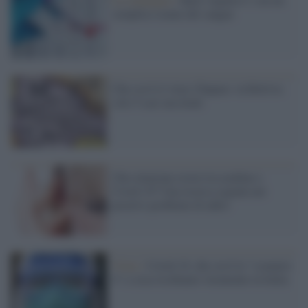
semplice esame del sangue
Che cos'è il virus Chapare: in Bolivia
solo 5 casi ma letali
Che relazione esiste tra acufene e
Covid-19? Una ricerca segnala nei
positivi problemi di udito
Virus /
Covid-19, che cos'è lo "scenario
4" e cosa rischiamo veramente in Italia