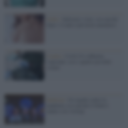
Studio /
Infezioni e virus: ecco perché
dopo i 14 anni è più facile ammalarsi
Il punto /
Covid-19 e influenza
stagionale: ecco i quattro possibili
scenari
Medicina /
Un segnale contro la
pandemia, ecco perché il Nobel è
andato a tre virologi