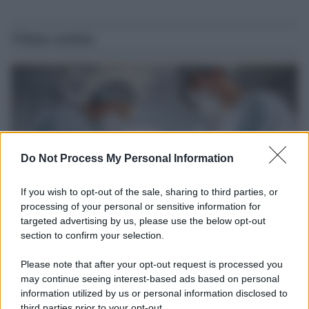
Ultime notizie
Do Not Process My Personal Information
If you wish to opt-out of the sale, sharing to third parties, or
processing of your personal or sensitive information for
targeted advertising by us, please use the below opt-out
section to confirm your selection.
Medicina /
Il Covid colpisce anche i dentisti: visite
dimezzate e alcuni studi chiudono
Please note that after your opt-out request is processed you
Carlo Ghirlanda presidente Andi, l'Associazione nazionale dentisti
may continue seeing interest-based ads based on personal
information utilized by us or personal information disclosed to
italiani. Solo nel 2020, un'analisi del centro studi dell'Andi stimava
third parties prior to your opt-out.