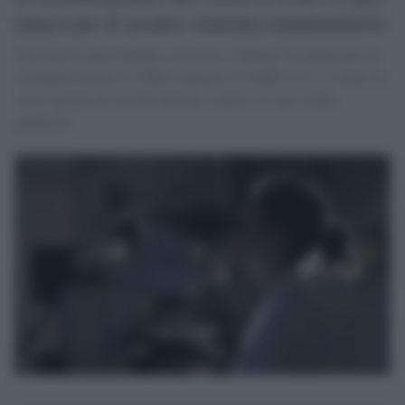
attaccare il nostro sistema immunitario
Una ricerca tutta italiana, tra Lecco e Milano, ha analizzato la
variabilità di più di 15000 sequenze di SARS-CoV-2 isolate in
varie regioni del mondo durante i primi sei mesi della
pandemia