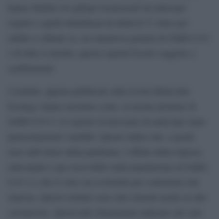
hanno distinto tra epitopi riconosciuti da anticorpi
rispetto a quelli identificati da linfociti T. Sono poi
andati a valutare se, nei numerosi genomi di SARS-CoV-
2 di tutto il mondo, queste regioni fossero soggette a
cambiamenti.
I risultati, appena pubblicati sulla rivista Molecular
Ecology, hanno mostrato come, in alcune proteine di
SARS-CoV-2, le regioni riconosciute da anticorpi siano
particolarmente variabili. Questo indica che, a pochi
mesi dall’inizio della pandemia, l’effetto della risposta
anticorpale è già osservabile nella popolazione di SARS-
CoV-2 e che il virus sta evolvendo per contrastare tale
risposta. Questi risultati sono stati ottenuti anche in altri
coronavirus. Questi dati chiaramente indicano che sarà