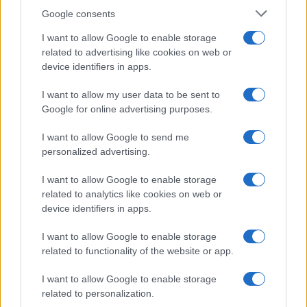
Google consents
I want to allow Google to enable storage
related to advertising like cookies on web or
device identifiers in apps.
I want to allow my user data to be sent to
Google for online advertising purposes.
Syndication
Culture
I want to allow Google to send me
Salute
Globalist
personalized advertising.
Megachip
Globalscience
I want to allow Google to enable storage
related to analytics like cookies on web or
GiULia
Globalsport
device identifiers in apps.
Prima Pagina
I want to allow Google to enable storage
related to functionality of the website or app.
I want to allow Google to enable storage
Giornale dello
Facebook
related to personalization.
Spettacolo