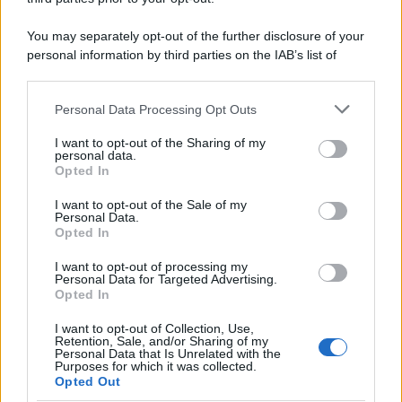
per il primo anno di pandemia un calo medio degli incassi pari al
24,6% e un calo del reddito pari al 25,7%.
You may separately opt-out of the further disclosure of your
personal information by third parties on the IAB’s list of
La ricerca /
Il nuovo studio che spiega perché addormentarsi
downstream participants.
davanti alla tv accesa non fa bene
Personal Data Processing Opt Outs
This information may also be disclosed by us to third parties
on the IAB’s List of Downstream Participants that may further
I want to opt-out of the Sharing of my
disclose it to other third parties.
personal data.
La ricerca /
Vaccino e fertilità: gli effetti del Covid sugli
Opted In
Please note that this website/app uses one or more Google
uomini che hanno contratto il virus. Ecco cosa dice lo studio
services and may gather and store information including but
I want to opt-out of the Sale of my
Personal Data.
not limited to your visit or usage behaviour. You may click to
Opted In
grant or deny consent to Google and its third-party tags to
use your data for below specified purposes in below Google
I want to opt-out of processing my
Medicina /
Medicina, endocrinologia: i malati aumentano
consent section.
Personal Data for Targeted Advertising.
ma gli specialisti diminuiscono
Opted In
I want to opt-out of Collection, Use,
Retention, Sale, and/or Sharing of my
Personal Data that Is Unrelated with the
Purposes for which it was collected.
Opted Out