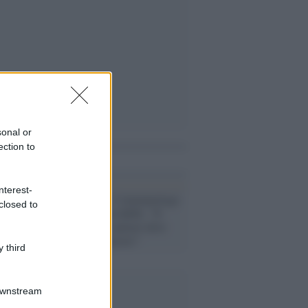
sonal or
ection to
i anche
nterest-
Coronavirus /
L'immunologo
closed to
Minelli non ha dubbi: "Il
vaccino per i sanitari deve
essere obbligatorio"
 third
Downstream