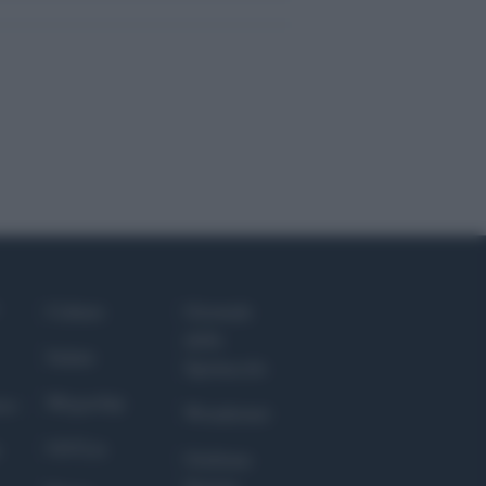
Culture
Giornale
dello
Salute
Spettacolo
Megachip
nce
Wondernet
GiULia
Giuliana