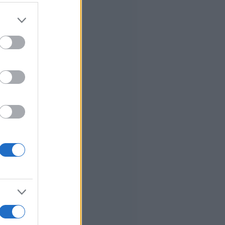
er and store
to grant or
ed purposes