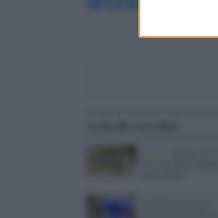
Facebook
Twitter
Telegram
WhatsA
Articoli correlati
Scienza /
Vaccino anti C
in Usa prodotta immuni
sugli animali
La Fda ha autorizzato il
richiamo di dosi Pfizer 