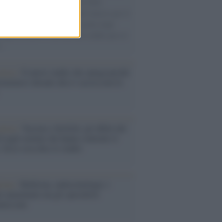
ale dentisti italiani. Solo nel 2020,
lisi del centro studi dell'Andi stimava per il
 anno di pandemia un calo medio degli
i pari al 24,6% e un calo del reddito pari al
.
cerca /
Il nuovo studio che spiega perché
mentarsi davanti alla tv accesa non fa
cerca /
Vaccino e fertilità: gli effetti del
 sugli uomini che hanno contratto il
. Ecco cosa dice lo studio
cina /
Medicina, endocrinologia: i
i aumentano ma gli specialisti
nuiscono