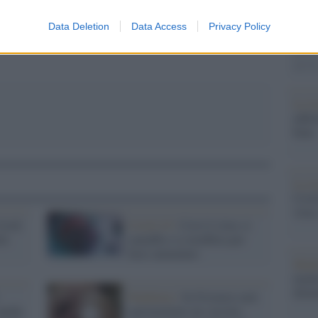
pp
nazion
un'ana
Data Deletion
Data Access
Privacy Policy
primo
incass
25,7%
La ri
addor
bene
La ri
Covid
virus
ovid:
Covid-19 /
Così il virus si
tà
camuffa e si modifica per
farci ammalare
Medi
malat
dimi
Pandemia /
In Svizzera sarà
anche
sperimentato un vaccino