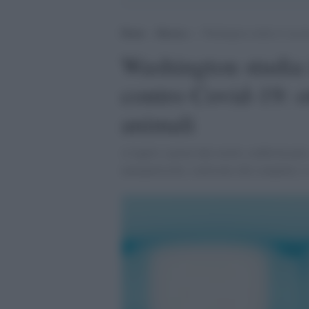
Home
>
Ricerca
>
Washington studia il vaccin
Washington studia 
contro Covid-19: ott
animali
A luglio i primi dati molto soddisfacenti,
nanoparticelle, realizzato dal computer, 