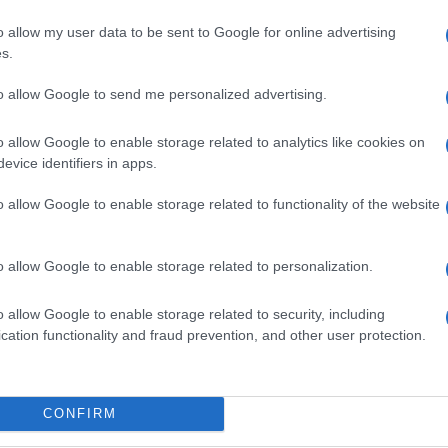
le è molto simile a quella di un virus, anche per
o allow my user data to be sent to Google for online advertising
s.
tena una risposta anticorpale estremamente
icato ha prodotto una risposta 10 volte maggiore
to allow Google to send me personalized advertising.
ate dal coronavirus. Il risultato lo si ottiene
Ulti
o allow Google to enable storage related to analytics like cookies on
 ciò non bastasse, la preparazione determina
evice identifiers in apps.
ule B, che giocano un ruolo prezioso nella
o allow Google to enable storage related to functionality of the website
nel caso in cui risultasse sicuro ed efficace, il
orte e duratura protezione contro il coronavirus
o allow Google to enable storage related to personalization.
erve per abbattere la pandemia che ha messo in
o allow Google to enable storage related to security, including
cation functionality and fraud prevention, and other user protection.
Medi
visit
CONFIRM
Carlo