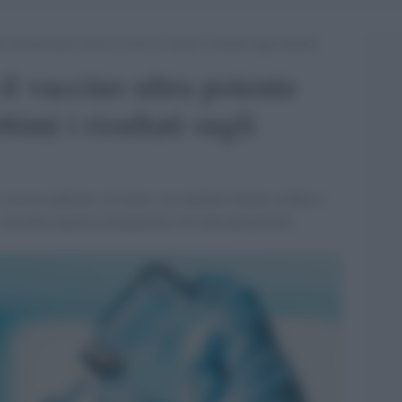
o ultra potente contro Covid-19: ottimi i risultati sugli animali
il vaccino ultra potente
imi i risultati sugli
 ora la conferma. Si tratta i un antidoto basato su Rna e
e con una risposta immunitaria 10 volte più potente