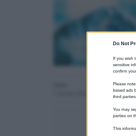
Do Not Pr
If you wish 
sensitive in
confirm your
Salute
Please note
based ads b
3 Novembre 2020 - 16.58
third parties
You may sepa
parties on t
This informa
Participants