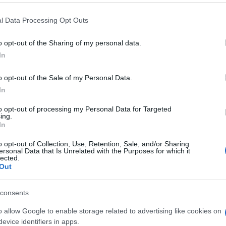
 that this website/app uses one or more Google services and may gath
l Data Processing Opt Outs
including but not limited to your visit or usage behaviour. You may click 
 to Google and its third-party tags to use your data for below specifi
o opt-out of the Sharing of my personal data.
ogle consent section.
In
o opt-out of the Sale of my Personal Data.
In
a la ricerca, ancora solo su animali, è stata
to opt-out of processing my Personal Data for Targeted
ing.
a internazionale Cell e conferma le buone
In
19 sviluppato negli Usa da scienziati
o opt-out of Collection, Use, Retention, Sale, and/or Sharing
ersonal Data that Is Unrelated with the Purposes for which it
lected.
Out
rticelle, si è dimostrato sicuro e in grado di
a (produzione di anticorpi e risposta mediata da
consents
ndotti su topi e macachi. Si tratta, nella sostanza,
o allow Google to enable storage related to advertising like cookies on
evice identifiers in apps.
ter. La struttura molecolare del vaccino