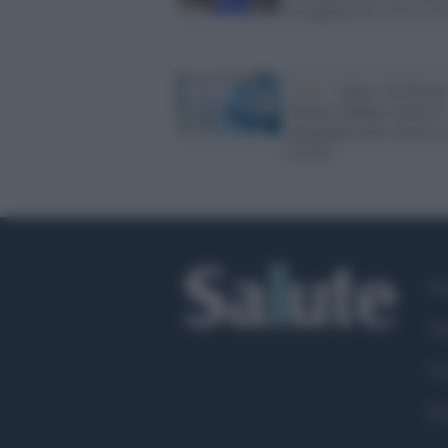
ai ragazzi tra i 12 e i 15
Virus /
Oltre 170 Premi
Nobel a Biden: ferma il
monopolio del vaccino a
Covid
Fa
Tw
Co
Pr