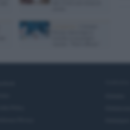
 anni
anti-Covid sotto forma di
cerotto
Coronavirus /
L'Istituto
Pasteur interrompe le
nti
ricerche su un proprio
vaccino: "Non è efficace"
Syndication
cebook
itter
Globalist
okie Policy
Globalscie
eferenze Privacy
Globalsport