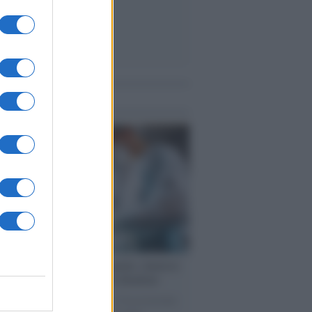
me notizie
cina /
Il Covid colpisce anche i dentisti:
e dimezzate e alcuni studi chiudono
 Ghirlanda presidente Andi, l'Associazione