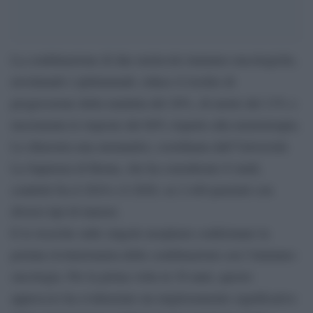
La combinazione di due molecole immuno-oncologiche,
nivolumab e ipilimumab, riduce il rischio di
progressione della malattia del 20%, di morte del 13% e
incrementa le risposte del 60% rispetto alla monoterapia.
Lo dimostra una metanalisi, coordinata dall’Università
La Sapienza di Roma, che ha considerato 8 studi,
condotti fra il 2010 e il 2020, su 2.440 pazienti con
diversi tipi di tumore.
E le ricerche sulle singole neoplasie confermano la
portata rivoluzionaria delle combinazioni con l’immuno-
oncologia. Per la prima volta in 30 anni, questo
approccio ha evidenziato un miglioramento significativo