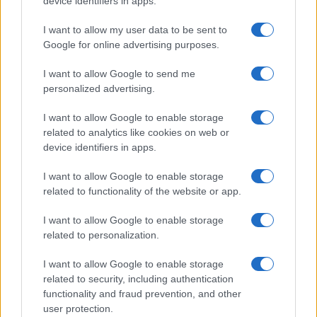
device identifiers in apps.
I want to allow my user data to be sent to
Google for online advertising purposes.
Syndication
Culture
I want to allow Google to send me
Salute
Globalist
personalized advertising.
Megachip
Globalscience
I want to allow Google to enable storage
related to analytics like cookies on web or
GiULia
Globalsport
device identifiers in apps.
Prima Pagina
I want to allow Google to enable storage
related to functionality of the website or app.
I want to allow Google to enable storage
Giornale dello
Facebook
related to personalization.
Spettacolo
Twitter
I want to allow Google to enable storage
Wondernet
related to security, including authentication
Cookie Policy
functionality and fraud prevention, and other
Giuliana Sgrena
user protection.
Preferenze Privacy