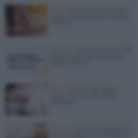
Il punto /
Basta un po' di attività fisica
(anche in casa) per limitare l'incidenza
dei tumori
L'iniziativa /
Un nastro dorato per i 700
bimbi che ogni giorno ricevono una
diagnosi di tumore
Clinica /
Cancro al seno, ottimo
successo dopo una sola seduta di
radioterapia
La ricerca /
Asteroid, la collaborazione
tra diversi gruppi di ricerca italiani per