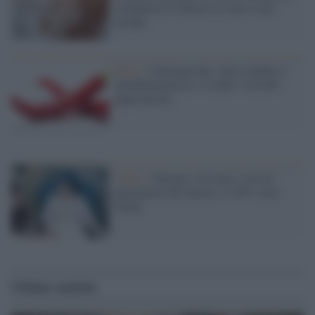
combattere il tumore al seno e alla
tiroide
Dieta /
Antitumorale, antiossidante e
antinfiammatorio: le mille virtù del
peperoncino
Il dato /
Europa, crescono i casi di
guarigione dal tumore: il 50% sono
donne
Ultime notizie