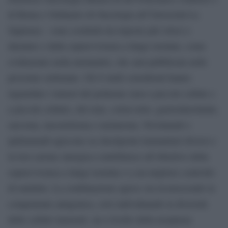
di Roma e Ordinario di Oncologia all’Università La
Sapienza – sono costituiti da risposte più veloci e
durature e dalla sopravvivenza a lungo termine, come
evidenziato nella metanalisi, che sarà pubblicata nelle
prossime settimane. Gli 8 studi considerati hanno
riguardato i tumori del polmone (non a piccole cellule e
a piccole cellule), del rene, colon-retto, gastrointestinale,
sarcoma, mesotelioma e melanoma. Nivolumab e
ipilimumab agiscono su checkpoint immunitari diversi e
la loro azione sinergica contribuisce all’obiettivo della
sopravvivenza a lungo termine e a un migliore controllo
di malattia. La combinazione agisce sia riconoscendo la
componente antigenica, cioè individuando la diversità
delle cellule tumorali, sia a livello della neoplasia