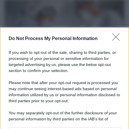
Do Not Process My Personal Information
If you wish to opt-out of the sale, sharing to third parties, or
processing of your personal or sensitive information for
targeted advertising by us, please use the below opt-out
section to confirm your selection.
Medicina /
Il Covid colpisce anche i dentisti: visite
dimezzate e alcuni studi chiudono
Please note that after your opt-out request is processed you
Carlo Ghirlanda presidente Andi, l'Associazione nazionale dentisti
may continue seeing interest-based ads based on personal
information utilized by us or personal information disclosed to
italiani. Solo nel 2020, un'analisi del centro studi dell'Andi stimava
third parties prior to your opt-out.
per il primo anno di pandemia un calo medio degli incassi pari al
24,6% e un calo del reddito pari al 25,7%.
You may separately opt-out of the further disclosure of your
personal information by third parties on the IAB’s list of
La ricerca /
Il nuovo studio che spiega perché addormentarsi
downstream participants.