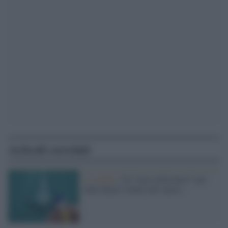
Articoli correlati
Lo studio /
Un "naso elettronico" per
individuare l'odore del cancro