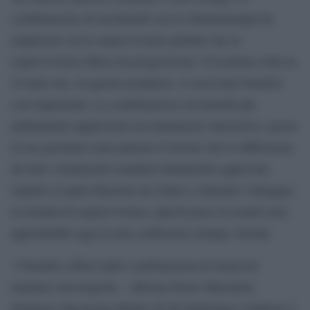
combinazione di nivolumab con la chemioterapia ha
migliorato sia la sopravvivenza globale che la
sopravvivenza libera da progressione. È la prima volta in
10 anni che, in questa neoplasia, si osservano benefici
così importanti. La combinazione nivolumab più
ipilimumab rappresenta un trattamento innovativo, grazie
al suo peculiare meccanismo d’azione che lo differenzia
da tutti i trattamenti standard attualmente approvati,
rispetto ai quali dimostra un chiaro e duraturo vantaggio
in termini di sopravvivenza. Questi passi in avanti sono
approfonditi oggi in una conferenza stampa virtuale.
“I benefici offerti dalle combinazioni di molecole
immuno-oncologiche – afferma Paolo Marchetti,
Direttore Oncologia Medica B del Policlinico Umberto I