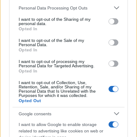
davanti alla tv accesa non fa bene
Personal Data Processing Opt Outs
This information may also be disclosed by us to third parties
on the IAB’s List of Downstream Participants that may further
I want to opt-out of the Sharing of my
disclose it to other third parties.
personal data.
La ricerca /
Vaccino e fertilità: gli effetti del Covid sugli
Opted In
Please note that this website/app uses one or more Google
uomini che hanno contratto il virus. Ecco cosa dice lo studio
services and may gather and store information including but
I want to opt-out of the Sale of my
Personal Data.
not limited to your visit or usage behaviour. You may click to
Opted In
grant or deny consent to Google and its third-party tags to
use your data for below specified purposes in below Google
I want to opt-out of processing my
Medicina /
Medicina, endocrinologia: i malati aumentano
consent section.
Personal Data for Targeted Advertising.
ma gli specialisti diminuiscono
Opted In
I want to opt-out of Collection, Use,
Retention, Sale, and/or Sharing of my
Personal Data that Is Unrelated with the
Purposes for which it was collected.
Opted Out
Google consents
I want to allow Google to enable storage
related to advertising like cookies on web or