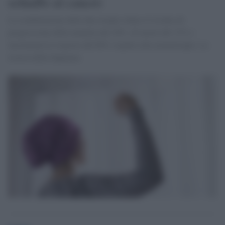
schiaffo al cancro
La combinazione delle due terapie riduce il rischio di
progressione della malattia del 20%, di morte del 13% e
incrementa le risposte del 60% rispetto alla monoterapia. La
ricerca della Sapienza