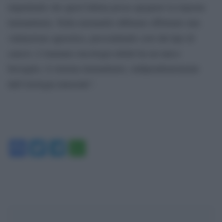
impedendo che quest’ultima possa spegnere la risposta
immunitaria. Nella metanalisi abbiamo effettuato una
valutazione agnostica, prescindendo cioè dal tipo di
cancro. L’immuno-oncologia infatti ha un unico
bersaglio, il sistema immunitario, indipendentemente
dall’istologia tumorale”.
Facebook
Twitter
Telegram
WhatsApp