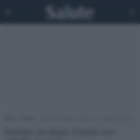
Home
>
Clinica
>
Immuno-oncologia: il primo vero schiaffo al cancro
Immuno-oncologia: il primo vero