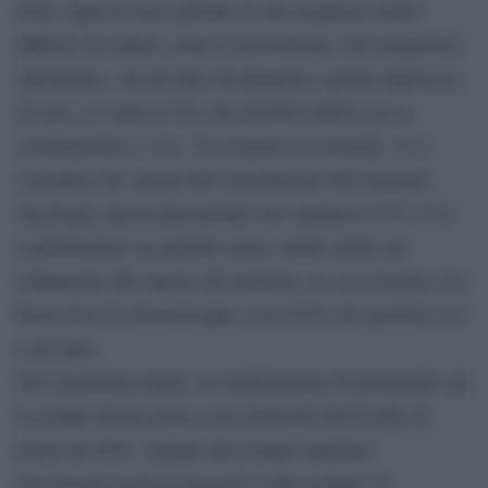
della sopravvivenza globale in una neoplasia molto
difficile da trattare come il mesotelioma. Nel melanoma
metastatico, che ha fatto da apripista a questo approccio
di cura, a 5 anni il 52% dei pazienti trattati con la
combinazione è vivo. Un risultato eccezionale, se si
considera che, prima dell’introduzione dell’immuno-
oncologia, questa percentuale non superava il 5%. E la
combinazione sta aprendo nuove strade anche nel
trattamento del tumore del polmone, in associazione con
basse dosi di chemioterapia, con il 63% dei pazienti vivi
a un anno.
Nel carcinoma renale, la combinazione di nivolumab con
la terapia mirata porta a una riduzione del rischio di
morte del 40%, rispetto alla terapia standard.
Nel tumore gastrico avanzato e dell’esofago, la