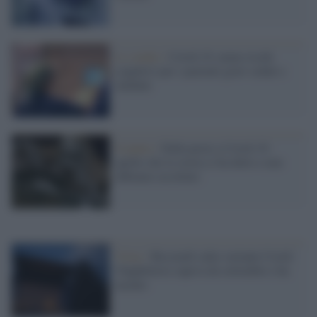
Lo studio /
Covid-19, meno rischi
cognitivi per i pazienti gravi sedati e
intubati
Il punto /
Dalla peste a Covid-19:
quello che la storia ci ha detto e non
abbiamo ascoltato
Virus /
Ricciardi sulla variante Covid:
l'Inghilterra sapeva da settembre e ha
taciuto