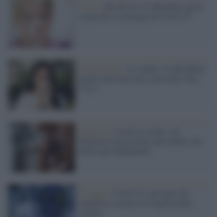
Virus /
Ma davvero il raffreddore preso
in passato ci protegge da Covid-19?
Immunologia /
Lo studio: il raffreddore
genera anticorpi utili a prevenire Sars-
Cov-2
Medicina /
Covid, lo studio: nei
fumatori la protezione anticorpale cala
molto più rapidamente
Il saggio /
Covid-19: una lente che
amplifica e acuisce le fragilità della
società