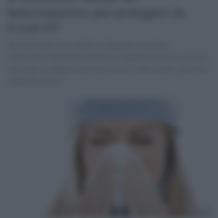
betacoranavirus può proteggere da
Covid-19?
Ben due studi, uno condotto a Singapore e un altro
recentissimo della Yale University, suggeriscono che i pazienti
che hanno sviluppato anticorpi a Oc43 e Hku1 hanno più difese
contro Sar-Cov-2