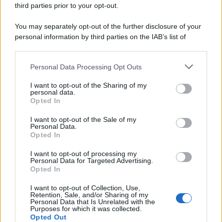
third parties prior to your opt-out.
per il primo anno di pandemia un calo medio degli incassi pari al
24,6% e un calo del reddito pari al 25,7%.
You may separately opt-out of the further disclosure of your
personal information by third parties on the IAB’s list of
La ricerca /
Il nuovo studio che spiega perché addormentarsi
downstream participants.
davanti alla tv accesa non fa bene
Personal Data Processing Opt Outs
This information may also be disclosed by us to third parties
on the IAB’s List of Downstream Participants that may further
I want to opt-out of the Sharing of my
disclose it to other third parties.
personal data.
La ricerca /
Vaccino e fertilità: gli effetti del Covid sugli
Opted In
Please note that this website/app uses one or more Google
uomini che hanno contratto il virus. Ecco cosa dice lo studio
services and may gather and store information including but
I want to opt-out of the Sale of my
Personal Data.
not limited to your visit or usage behaviour. You may click to
Opted In
grant or deny consent to Google and its third-party tags to
use your data for below specified purposes in below Google
I want to opt-out of processing my
Medicina /
Medicina, endocrinologia: i malati aumentano
consent section.
Personal Data for Targeted Advertising.
ma gli specialisti diminuiscono
Opted In
I want to opt-out of Collection, Use,
Retention, Sale, and/or Sharing of my
Personal Data that Is Unrelated with the
Purposes for which it was collected.
Opted Out