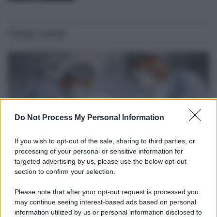
Ultime notizie
Do Not Process My Personal Information
If you wish to opt-out of the sale, sharing to third parties, or
processing of your personal or sensitive information for
targeted advertising by us, please use the below opt-out
section to confirm your selection.
Medicina /
Il Covid colpisce anche i dentisti: visite
dimezzate e alcuni studi chiudono
Please note that after your opt-out request is processed you
Carlo Ghirlanda presidente Andi, l'Associazione nazionale dentisti
may continue seeing interest-based ads based on personal
information utilized by us or personal information disclosed to
italiani. Solo nel 2020, un'analisi del centro studi dell'Andi stimava