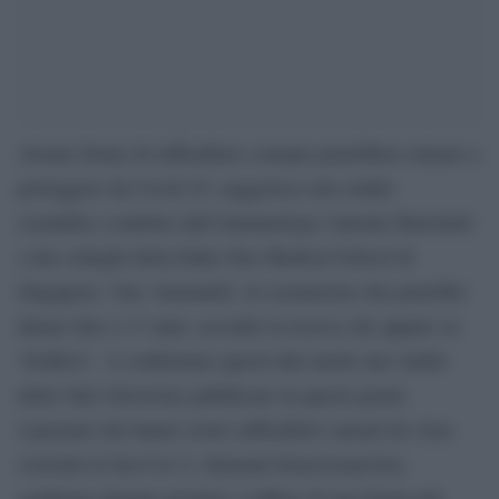
Alcune forme di raffreddore comune potrebbero aiutare a
proteggere da Covid-19, suggerisce uno studio
scientifico condotto dall’immunologo Antonio Bertoletti
e dai colleghi della Duke-Nus Medical School di
Singapore. Una ‘immunità’ al coronavirus che potrebbe
durare fino a 17 anni, secondo la ricerca che appare su
‘bioRxiv’. A confermare questi dati anche uno studio
della Yale University pubblicato in questi giorni.
I pazienti che hanno avuto raffreddori causati da virus
correlati al Sar-Cov-2, chiamati betacoronavirus,
sembrano dunque protetti o soffrire di una forma più