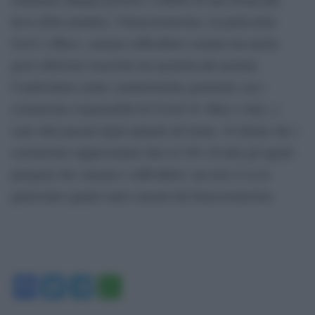
lieve della malattia. I betacoronavirus, in particolare
Oc43 e Hku1, causano raffreddori comuni ma anche
gravi infezioni toraciche nei pazienti più anziani.
Condividono molte caratteristiche genetiche con i
coronavirus responsabili di Covid-19, Mers e Sars, e
sono tutti passati dagli animali all’uomo. Si ritiene che i
coronavirus rappresentino fino al 30% di tutti gli agenti
patogeni che causano i raffreddori, ma non si sa in
particolare quanti siano causati dai betacoronavirus.
Facebook
Twitter
Telegram
WhatsApp