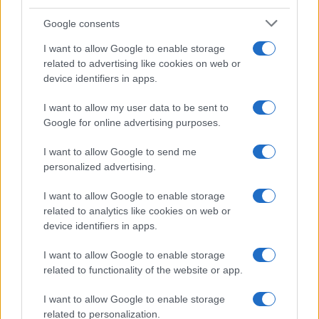
Google consents
I want to allow Google to enable storage
related to advertising like cookies on web or
device identifiers in apps.
I want to allow my user data to be sent to
Google for online advertising purposes.
Syndication
Culture
I want to allow Google to send me
Salute
Globalist
personalized advertising.
Megachip
Globalscience
I want to allow Google to enable storage
related to analytics like cookies on web or
GiULia
Globalsport
device identifiers in apps.
Prima Pagina
I want to allow Google to enable storage
related to functionality of the website or app.
I want to allow Google to enable storage
Giornale dello
Facebook
related to personalization.