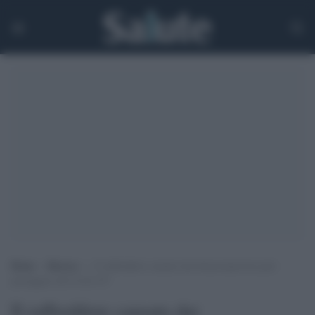
Home
>
Ricerca
>
Il raffreddore causato dai betacoranavirus può
proteggere da Covid-19?
Il raffreddore causato dai