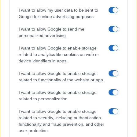
I want to allow my user data to be sent to
Google for online advertising purposes.
Syndication
Culture
I want to allow Google to send me
Salute
Globalist
personalized advertising.
Megachip
Globalscience
I want to allow Google to enable storage
related to analytics like cookies on web or
GiULia
Globalsport
device identifiers in apps.
Prima Pagina
I want to allow Google to enable storage
related to functionality of the website or app.
I want to allow Google to enable storage
Giornale dello
Facebook
related to personalization.
Spettacolo
Twitter
I want to allow Google to enable storage
Wondernet
related to security, including authentication
Cookie Policy
functionality and fraud prevention, and other
Giuliana Sgrena
user protection.
Preferenze Privacy