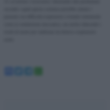
19, avvertono i ricercatori, illustrando dati preliminari
secondo i quali questa sostanza potrebbe aiutare i
pazienti con difficoltà respiratorie evitando trattamenti
come la ventilazione meccanica, ma anche riducendo i
rischi di morte per sindrome da distress respiratorio
acuto.
Facebook
Twitter
Telegram
WhatsApp