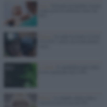
Focus /
Polmonite nei bambini, bastano
cinque giorni di antibiotici invece che
dieci
Ricerca /
Un studio fa risalire il Covid-
19 al 2012: i primi casi in una miniera
cinese
Lo studio /
Il cannabidiolo puro riduce
le crisi epilettiche oltre il 50%
Ricerca /
La cannabis inalata riduce i
sintomi di mal di testa del 50%