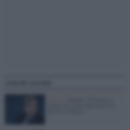
Articoli correlati
Covid-19 /
Burioni: "Il focolaio al
campo estivo degli adolescenti Usa
deve farci riflettere"