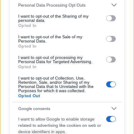
Personal Data Processing Opt Outs
This information may also be disclosed by us to third parties
on the IAB’s List of Downstream Participants that may further
I want to opt-out of the Sharing of my
disclose it to other third parties.
personal data.
La ricerca /
Vaccino e fertilità: gli effetti del Covid sugli
Opted In
Please note that this website/app uses one or more Google
uomini che hanno contratto il virus. Ecco cosa dice lo studio
services and may gather and store information including but
I want to opt-out of the Sale of my
Personal Data.
not limited to your visit or usage behaviour. You may click to
Opted In
grant or deny consent to Google and its third-party tags to
use your data for below specified purposes in below Google
I want to opt-out of processing my
Medicina /
Medicina, endocrinologia: i malati aumentano
consent section.
Personal Data for Targeted Advertising.
ma gli specialisti diminuiscono
Opted In
I want to opt-out of Collection, Use,
Retention, Sale, and/or Sharing of my
Personal Data that Is Unrelated with the
Purposes for which it was collected.
Opted Out
Google consents
I want to allow Google to enable storage
related to advertising like cookies on web or
device identifiers in apps.