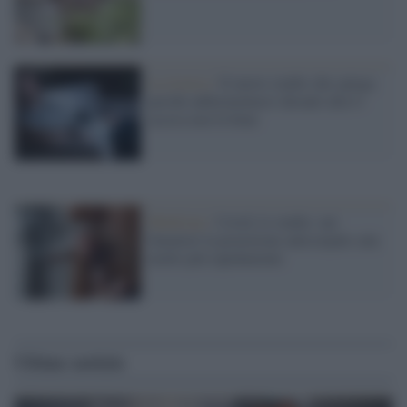
La ricerca /
Il nuovo studio che spiega
perché addormentarsi davanti alla tv
accesa non fa bene
Medicina /
Covid, lo studio: nei
fumatori la protezione anticorpale cala
molto più rapidamente
Ultime notizie