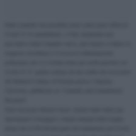
Dalla cannabis una possibile arma contro gravi effetti di
Covid-19. Il cannabidiolo, o Cbd, metabolita non
psicoattivo della Cannabis sativa, può aiutare a ridurre la
tempesta citochinica e l’eccessiva infiammazione
polmonare che si è rivelata letale per molti pazienti con
Covid-19. E’ quanto emerge da uno studio dei ricercatori
del Medical College of Georgia presso l’Augusta
University, pubblicato su ‘Cannabis and Cannabinoid
Research’.
Sono necessari ulteriori lavori, inclusi studi clinici per
determinare il dosaggio e durata ottimali della terapia,
prima che il Cbd diventi parte del trattamento per Covid-