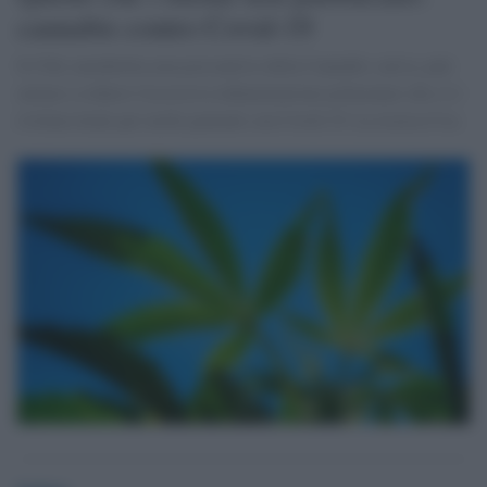
cannabis contro Covid-19
Il Cbd, metabolita non psicoattivo della Cannabis sativa, può
aiutare a ridurre l'eccessiva infiammazione polmonare che si è
rivelata letale per molti pazienti con Covid-19. La ricerca Usa