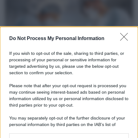
Do Not Process My Personal Information
If you wish to opt-out of the sale, sharing to third parties, or
processing of your personal or sensitive information for
targeted advertising by us, please use the below opt-out
section to confirm your selection.
Medicina /
Il Covid colpisce anche i dentisti: visite
dimezzate e alcuni studi chiudono
Please note that after your opt-out request is processed you
Carlo Ghirlanda presidente Andi, l'Associazione nazionale dentisti
may continue seeing interest-based ads based on personal
information utilized by us or personal information disclosed to
italiani. Solo nel 2020, un'analisi del centro studi dell'Andi stimava
third parties prior to your opt-out.
per il primo anno di pandemia un calo medio degli incassi pari al
24,6% e un calo del reddito pari al 25,7%.
You may separately opt-out of the further disclosure of your
personal information by third parties on the IAB’s list of
La ricerca /
Il nuovo studio che spiega perché addormentarsi
downstream participants.
davanti alla tv accesa non fa bene